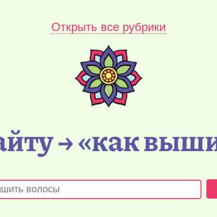
Открыть все рубрики
айту → «как выш