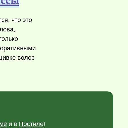
ся, что это
лова,
только
екоративными
шивке волос
ме
и в
Постиле
!