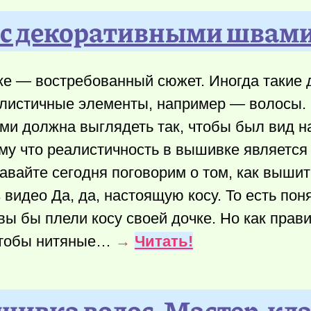
с декоративными швами.
ке — востребованный сюжет. Иногда такие 
листичные элементы, например — волосы.
ми должна выглядеть так, чтобы был вид 
му что реалистичность в вышивке являетс
авайте сегодня поговорим о том, как вышить
идео Да, да, настоящую косу. То есть поня
 вы бы плели косу своей дочке. Но как прав
чтобы нитяные…
→
Читать!
ивка волос. Мастер-кл