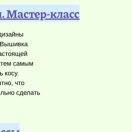
 Мастер-класс
дизайны
 Вышивка
настоящей
я тем самым
 косу.
тно, что
ильно сделать
ассы