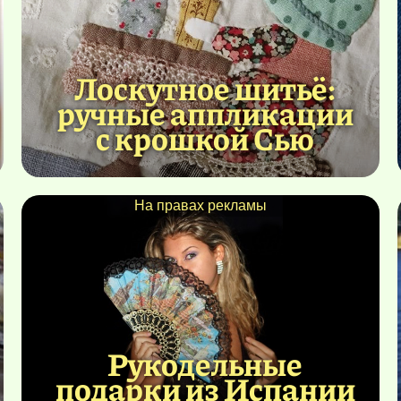
Лоскутное шитьё:
ручные аппликации
с крошкой Сью
На правах рекламы
Рукодельные
подарки из Испании