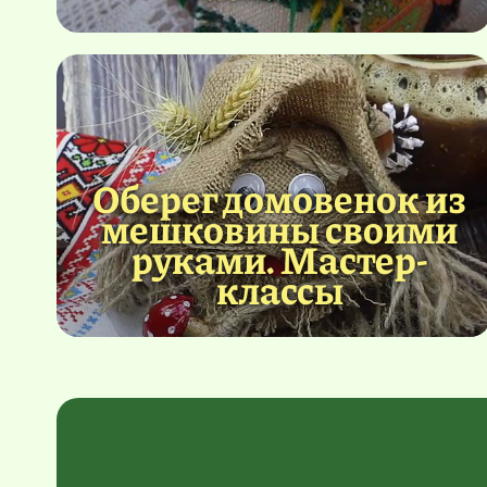
Оберег домовенок из
мешковины своими
руками. Мастер-
классы