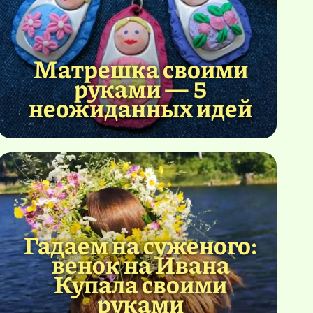
Матрешка своими
руками — 5
неожиданных идей
Гадаем на суженого:
венок на Ивана
Купала своими
руками