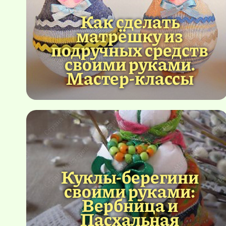
Как сделать
матрёшку из
подручных средств
своими руками.
Мастер-классы
Куклы-берегини
своими руками:
Вербница и
Пасхальная