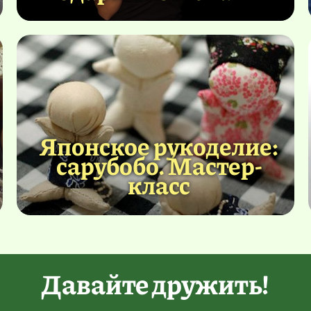
Японское рукоделие:
сарубобо. Мастер-
класс
Давайте дружить!