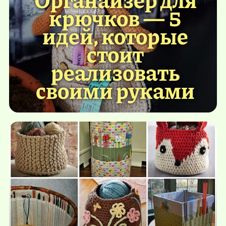
крючков — 5
идей, которые
стоит
реализовать
своими руками