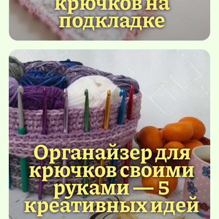
крючков на
подкладке
Органайзер для
крючков своими
руками — 5
креативных идей