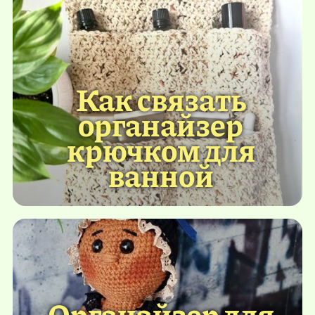
Как связать
органайзер
крючком для
ванной
Органайзер для