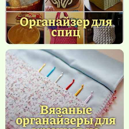
Органайзер для
спиц
Вязаные
органайзеры для