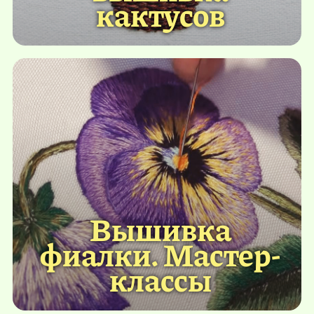
кактусов
Вышивка
фиалки. Мастер-
классы