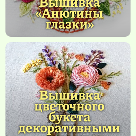
Вышивка
«Анютины
глазки»
Вышивка
цветочного
букета
декоративными