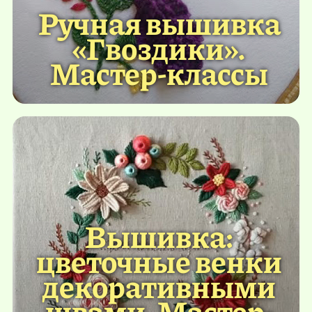
Ручная вышивка
«Гвоздики».
Мастер-классы
Вышивка:
цветочные венки
декоративными
швами. Мастер-