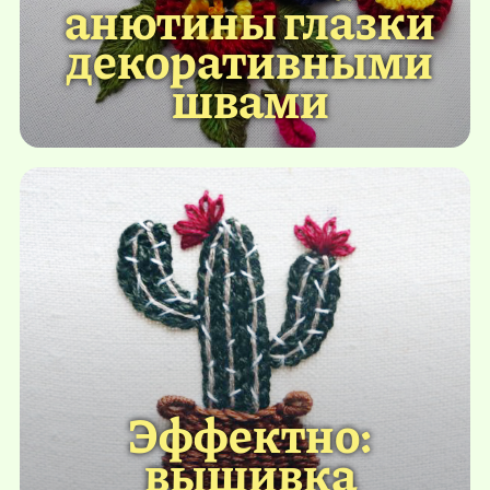
анютины глазки
декоративными
швами
Эффектно:
вышивка