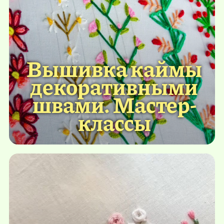
Вышивка каймы
декоративными
швами. Мастер-
классы