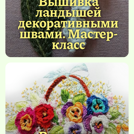
Вышивка
ландышей
декоративными
швами. Мастер-
класс