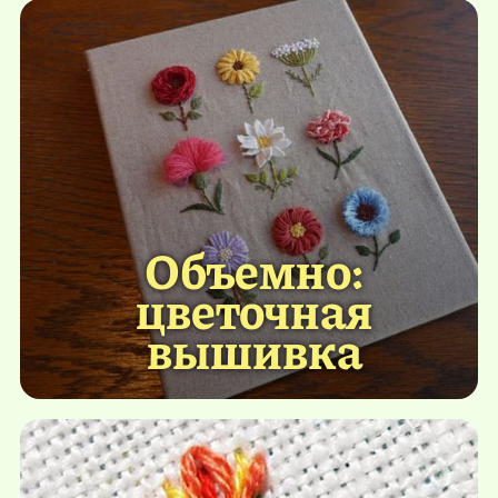
Объемно:
цветочная
вышивка