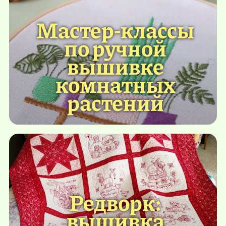
Мастер-классы
по ручной
вышивке
комнатных
растений
Редворк:
вышивка