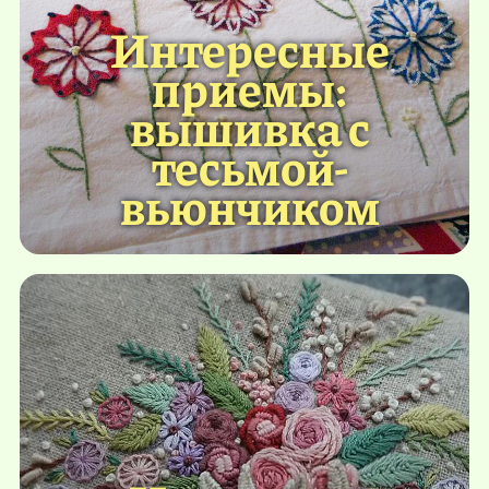
Интересные
приемы:
вышивка с
тесьмой-
вьюнчиком