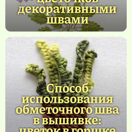
декоративными
швами
Способ
использования
обметочного шва
в вышивке:
цветок в горшке