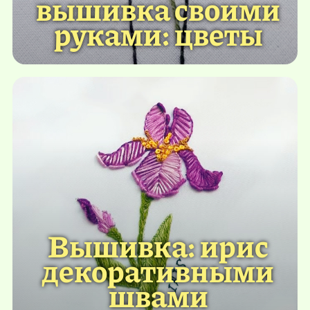
вышивка своими
руками: цветы
Вышивка: ирис
декоративными
швами