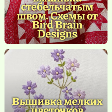
стебельчатым
швом. Схемы от
Bird Brain
Designs
Вышивка мелких
цветочков