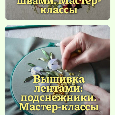
классы
Вышивка
лентами:
подснежники.
Мастер-классы