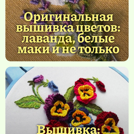
Оригинальная
вышивка цветов:
лаванда, белые
маки и не только
Вышивка: