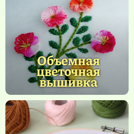
Объемная
цветочная
вышивка