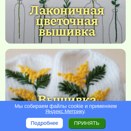
Лаконичная
цветочная
вышивка
Вышивка
мимозы
Мы собираем файлы cookie и применяем
Яндекс.Метрику
.
французским
Подробнее
ПРИНЯТЬ
узелком. Мастер-