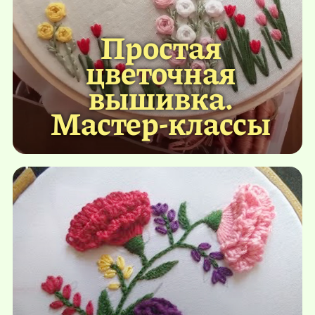
Простая
цветочная
вышивка.
Мастер-классы