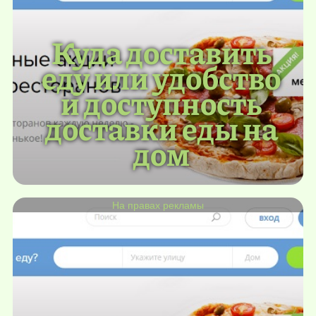
Куда доставить
еду или удобство
и доступность
доставки еды на
дом
На правах рекламы