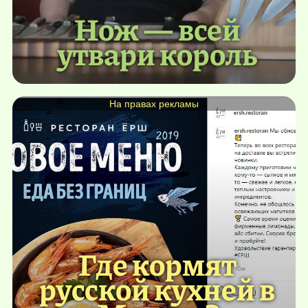
Нож — всей
утвари король
На правах рекламы
Где кормят
русской кухней в