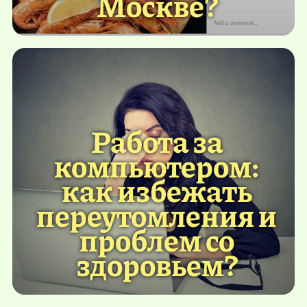
Москве?
Работа за
компьютером:
как избежать
переутомления и
проблем со
здоровьем?