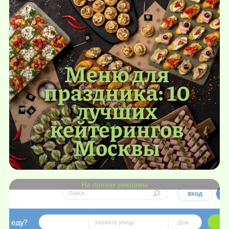
Меню для
праздника: 10
лучших
кейтерингов
Москвы
На правах рекламы