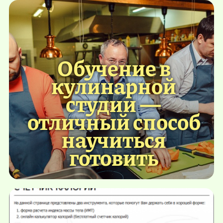
Обучение в
кулинарной
студии —
отличный способ
научиться
готовить