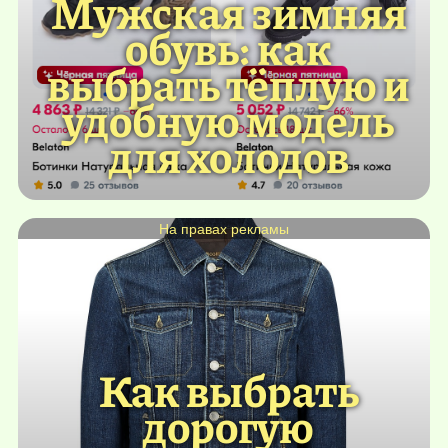
Мужская зимняя
обувь: как
выбрать тёплую и
удобную модель
для холодов
На правах рекламы
Как выбрать
дорогую