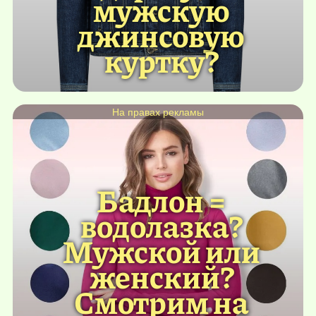
мужскую
джинсовую
куртку?
На правах рекламы
Бадлон =
водолазка?
Мужской или
женский?
Смотрим на