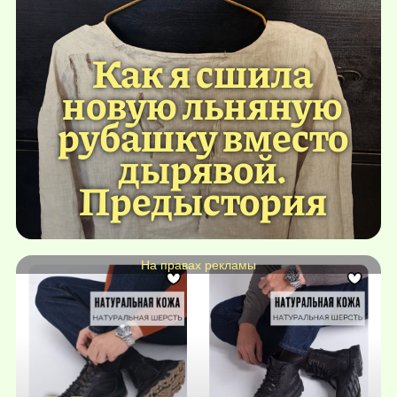
Как я сшила
новую льняную
рубашку вместо
дырявой.
Предыстория
На правах рекламы