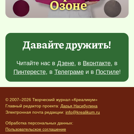
Озоне
Давайте дружить!
Читайте нас в
Дзене
, в
Вконтакте
, в
Пинтересте
, в
Телеграме
и в
Постиле
!
© 2007–2026 Творческий журнал «Креаликум»
Главный редактор проекта:
Дарья Насибулина
Электронная почта редакции:
info@krealikum.ru
Обработка персональных данных:
Пользовательское соглашение