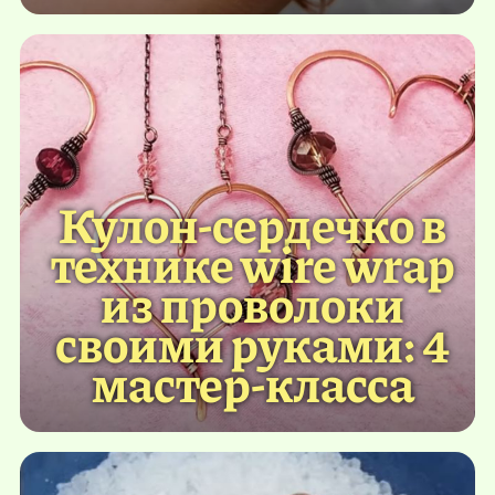
Кулон-сердечко в
технике wire wrap
из проволоки
своими руками: 4
мастер-класса