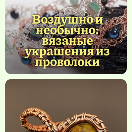
Воздушно и
необычно:
вязаные
украшения из
проволоки