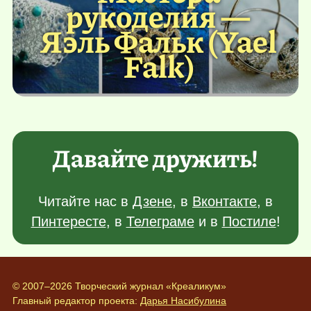
рукоделия —
Яэль Фальк (Yael
Falk)
Давайте дружить!
Читайте нас в
Дзене
, в
Вконтакте
, в
Пинтересте
, в
Телеграме
и в
Постиле
!
© 2007–2026 Творческий журнал «Креаликум»
Главный редактор проекта:
Дарья Насибулина