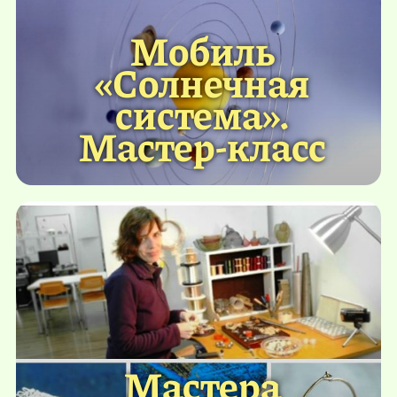
Мобиль
«Cолнечная
система».
Мастер-класс
Мастера