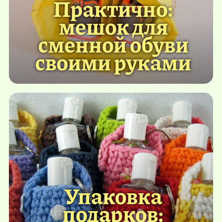
Практично:
мешок для
сменной обуви
своими руками
Упаковка
подарков: