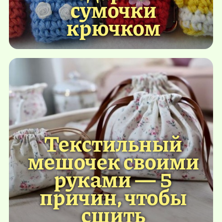
сумочки
крючком
Текстильный
мешочек своими
руками — 5
причин, чтобы
сшить