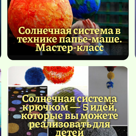
Солнечная система в
технике папье-маше.
Мастер-класс
Солнечная система
крючком — 5 идей,
которые вы можете
реализовать для
детей