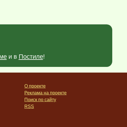
ме
и в
Постиле
!
О проекте
Реклама на проекте
Поиск по сайту
RSS