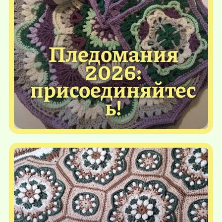
Пледомания
2026:
присоединяйтес
ь!