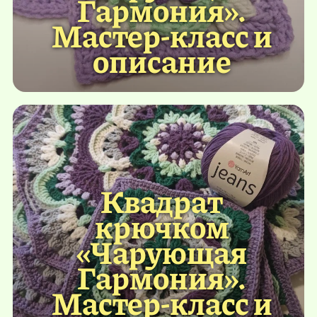
Гармония».
Мастер-класс и
описание
Квадрат
крючком
«Чарующая
Гармония».
Мастер-класс и