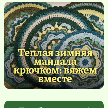
Теплая зимняя
мандала
крючком: вяжем
вместе