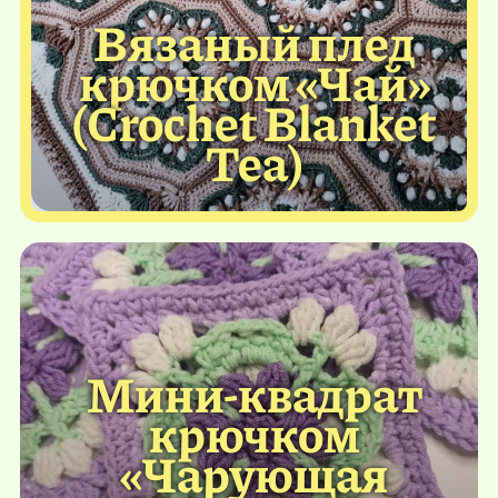
Вязаный плед
крючком «Чай»
(Crochet Blanket
Tea)
Мини-квадрат
крючком
«Чарующая