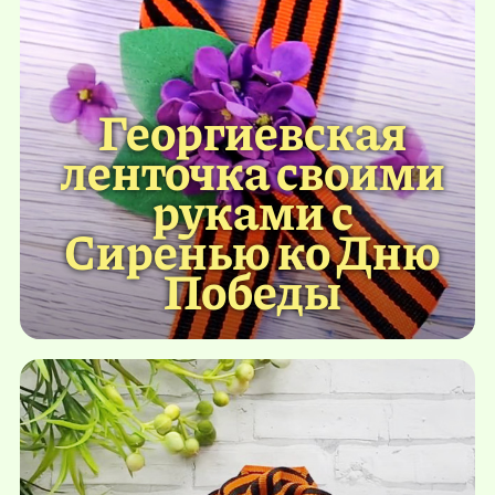
Георгиевская
ленточка своими
руками с
Сиренью ко Дню
Победы