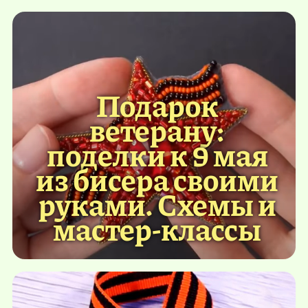
Подарок
ветерану:
поделки к 9 мая
из бисера своими
руками. Схемы и
мастер-классы