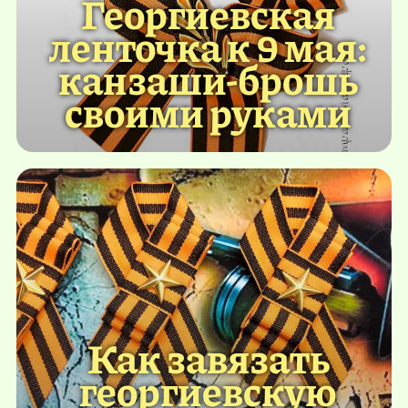
Георгиевская
ленточка к 9 мая:
канзаши-брошь
своими руками
Как завязать
георгиевскую