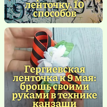
ленточку. 10
способов
Гергиевская
ленточка к 9 мая:
брошь своими
руками в технике
канзаши