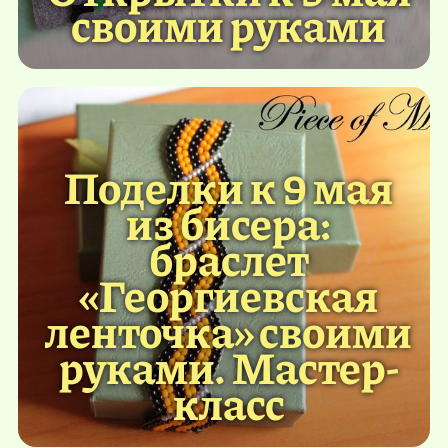
своими руками
Поделки к 9 мая
из бисера:
браслет
«Георгиевская
ленточка» своими
руками. Мастер-
класс