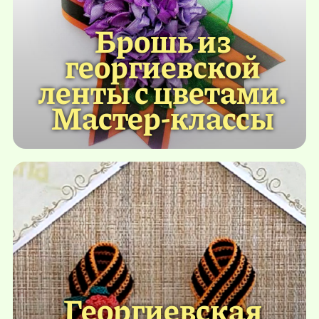
Брошь из
георгиевской
ленты с цветами.
Мастер-классы
Георгиевская