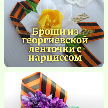
Броши из
георгиевской
ленточки с
нарциссом