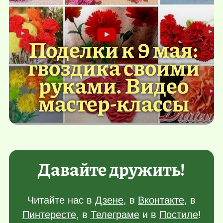
Поделки к 9 мая:
гвоздика своими
руками. Видео
мастер-классы
Давайте дружить!
Читайте нас в
Дзене
, в
Вконтакте
, в
Пинтересте
, в
Телеграме
и в
Постиле
!