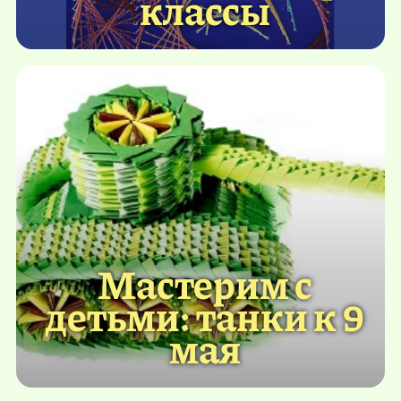
классы
Мастерим с
детьми: танки к 9
мая