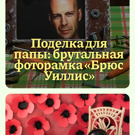
Поделка для
папы: брутальная
фоторамка «Брюс
Уиллис»