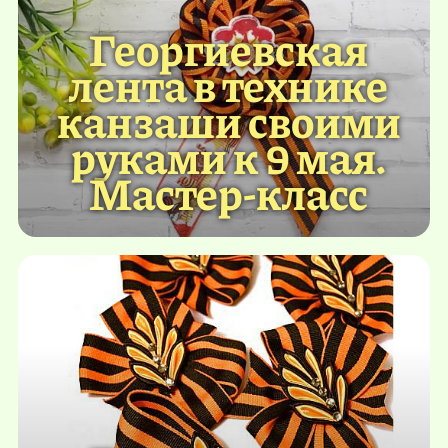
Георгиевская
лента в технике
канзаши своими
руками к 9 мая.
Мастер-класс