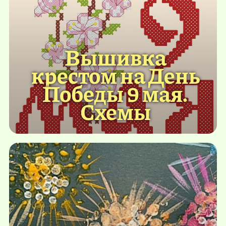
Вышивка
крестом на День
Победы 9 мая.
Схемы