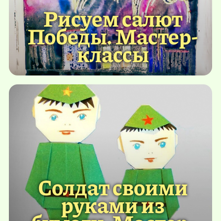
Рисуем салют
Победы. Мастер-
классы
Солдат своими
руками из