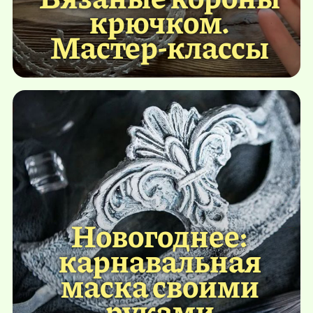
крючком.
Мастер-классы
Новогоднее:
карнавальная
маска своими
руками