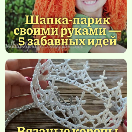
Шапка-парик
своими руками —
5 забавных идей
Вязаные короны