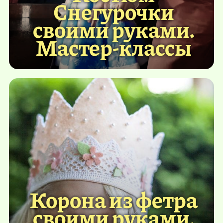
Снегурочки
своими руками.
Мастер-классы
Корона из фетра
своими руками.