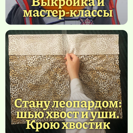
Выкройка и
мастер-классы
Стану леопардом:
шью хвост и уши.
Крою хвостик