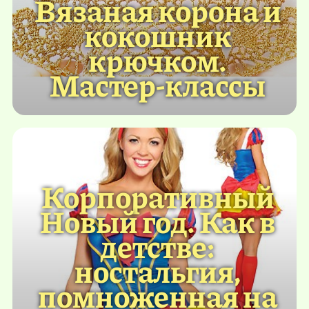
Вязаная корона и
кокошник
крючком.
Мастер-классы
Корпоративный
Новый год. Как в
детстве:
ностальгия,
помноженная на