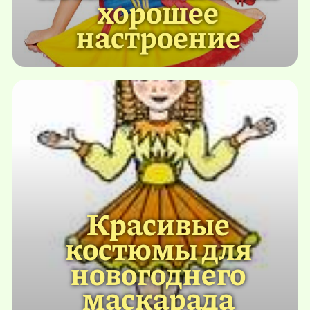
хорошее
настроение
Красивые
костюмы для
новогоднего
маскарада