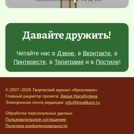
Давайте дружить!
Читайте нас в
Дзене
, в
Вконтакте
, в
Пинтересте
, в
Телеграме
и в
Постиле
!
© 2007–2026 Творческий журнал «Креаликум»
Главный редактор проекта:
Дарья Насибулина
Электронная почта редакции:
info@krealikum.ru
Обработка персональных данных:
Пользовательское соглашение
Политика конфиденциальности