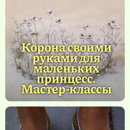
Корона своими
руками для
маленьких
принцесс.
Мастер-классы