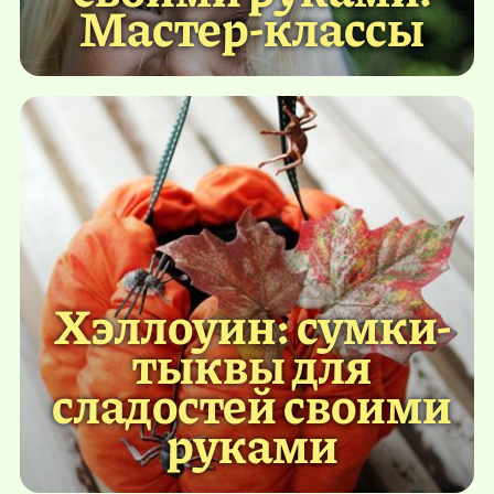
Мастер-классы
Хэллоуин: сумки-
тыквы для
сладостей своими
руками