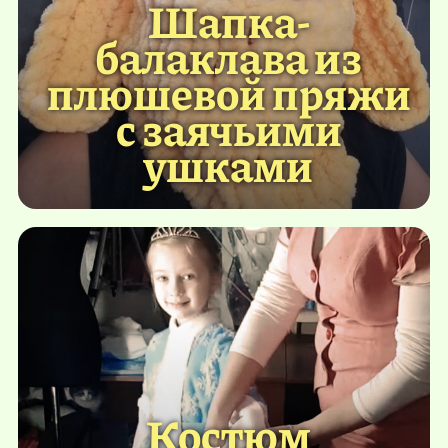
Шапка-
балаклава из
плюшевой пряжи
с заячьими
ушками
Костюм