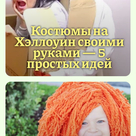
Костюмы на
Хэллоуин своими
руками — 5
простых идей