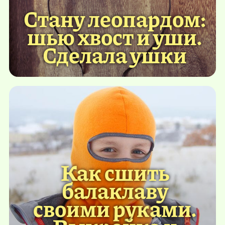
Стану леопардом:
шью хвост и уши.
Сделала ушки
Как сшить
балаклаву
своими руками.