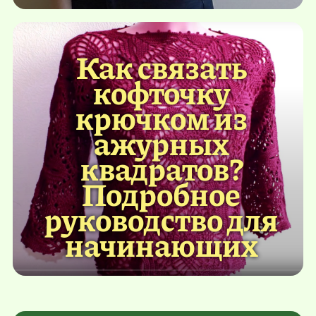
Как связать
кофточку
крючком из
ажурных
квадратов?
Подробное
руководство для
начинающих