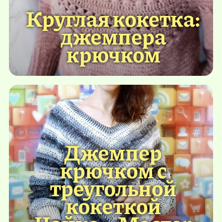
Круглая кокетка:
джемпера
крючком
Джемпер
крючком с
треугольной
кокеткой