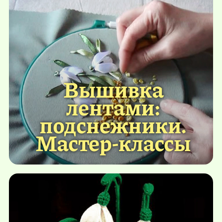
Вышивка
лентами:
подснежники.
Мастер-классы