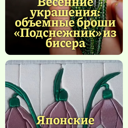
Весенние
украшения:
объемные броши
«Подснежник» из
бисера
Японские