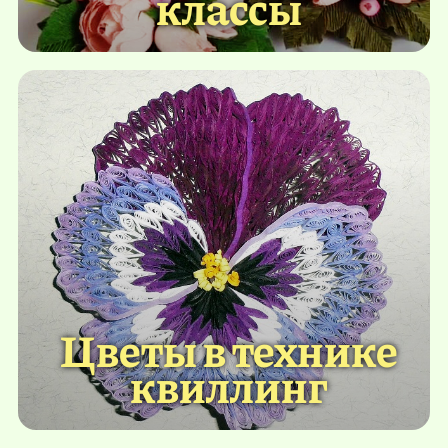
классы
Цветы в технике
квиллинг