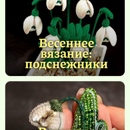
Весеннее
вязание:
подснежники