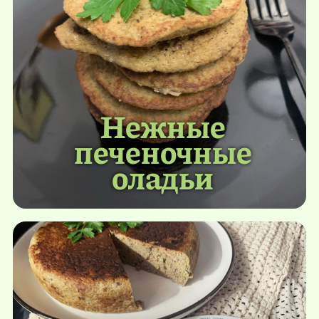
Нежные
печеночные
оладьи