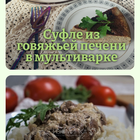
Суфле из
говяжьей печени
в мультиварке