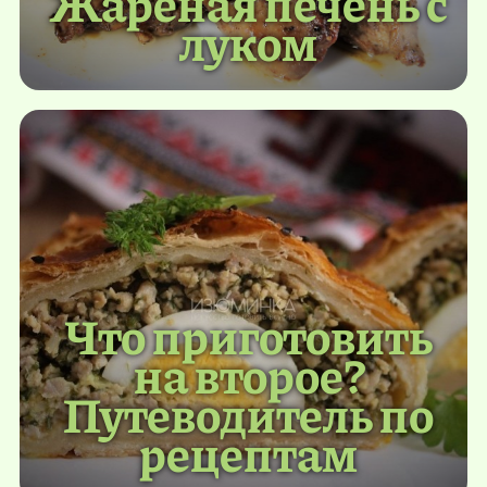
Жареная печень с
луком
Что приготовить
на второе?
Путеводитель по
рецептам