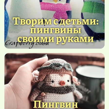
Творим с детьми:
пингвины
своими руками
Пингвин