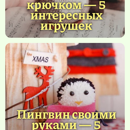
крючком — 5
интересных
игрушек
Пингвин своими
руками — 5