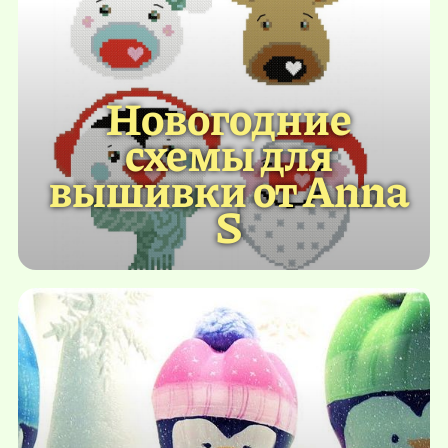
Новогодние
схемы для
вышивки от Anna
S