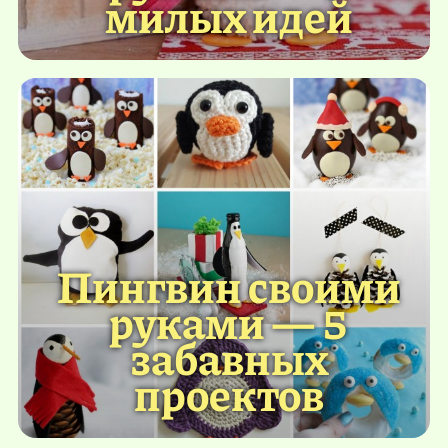
милых идей
Пингвин своими
руками — 5
забавных
проектов