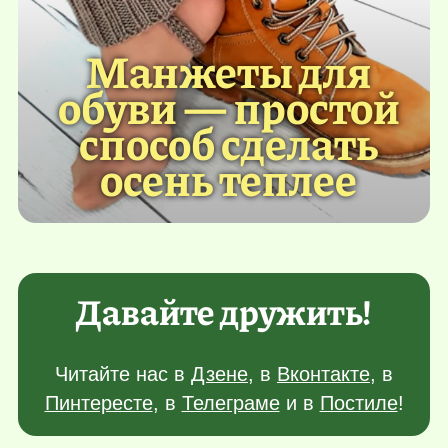
Манжеты для
обуви — простой
способ сделать
осень теплее
Давайте дружить!
Читайте нас в
Дзене
, в
Вконтакте
, в
Пинтересте
, в
Телеграме
и в
Постиле
!