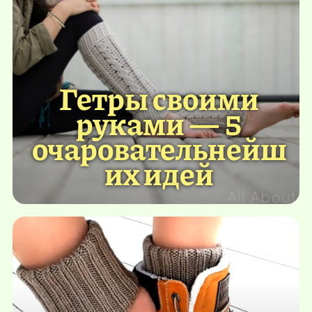
Гетры своими
руками — 5
очаровательнейш
их идей