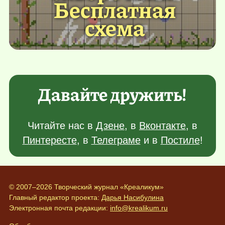
Бесплатная
схема
Давайте дружить!
Читайте нас в
Дзене
, в
Вконтакте
, в
Пинтересте
, в
Телеграме
и в
Постиле
!
© 2007–2026 Творческий журнал «Креаликум»
Главный редактор проекта:
Дарья Насибулина
Электронная почта редакции:
info@krealikum.ru