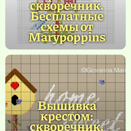
скворечник.
Бесплатные
схемы от
Marypoppins
Вышивка
крестом:
скворечник.