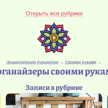
Открыть все рубрики
Энциклопедия рукоделия
→
Своими руками
→
рганайзеры своими рука
Записи в рубрике