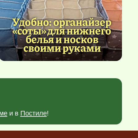
Удобно: органайзер
«соты» для нижнего
белья и носков
своими руками
ме
и в
Постиле
!