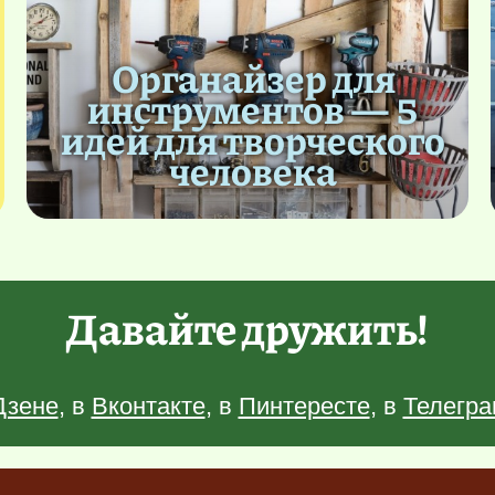
Органайзер для
инструментов — 5
идей для творческого
человека
Давайте дружить!
Дзене
, в
Вконтакте
, в
Пинтересте
, в
Телегра