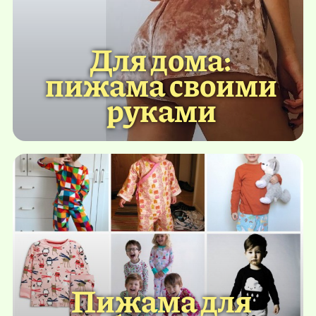
Для дома:
пижама своими
руками
Пижама для