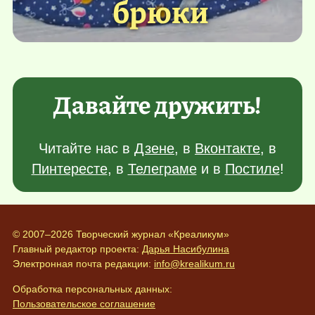
брюки
Давайте дружить!
Читайте нас в
Дзене
, в
Вконтакте
, в
Пинтересте
, в
Телеграме
и в
Постиле
!
© 2007–2026 Творческий журнал «Креаликум»
Главный редактор проекта:
Дарья Насибулина
Электронная почта редакции:
info@krealikum.ru
Обработка персональных данных:
Пользовательское соглашение