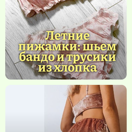
Летние
пижамки: шьем
бандо и трусики
из хлопка