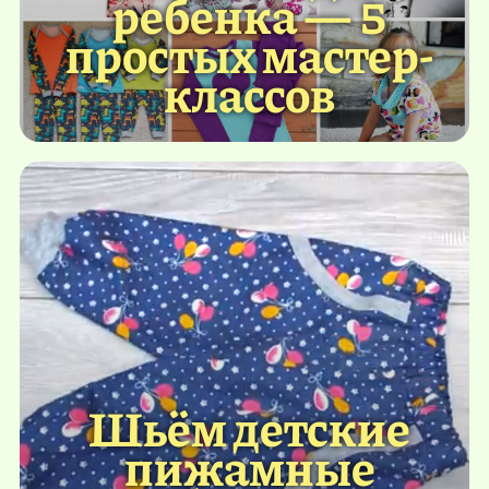
ребенка — 5
простых мастер-
классов
Шьём детские
пижамные