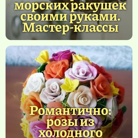
морских ракушек
своими руками.
Мастер-классы
Романтично:
розы из
холодного