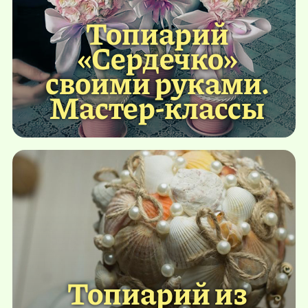
Топиарий
«Сердечко»
своими руками.
Мастер-классы
Топиарий из