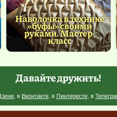
Наволочка в технике
«буфы» своими
руками. Мастер-
класс
Давайте дружить!
Дзене
, в
Вконтакте
, в
Пинтересте
, в
Телегра