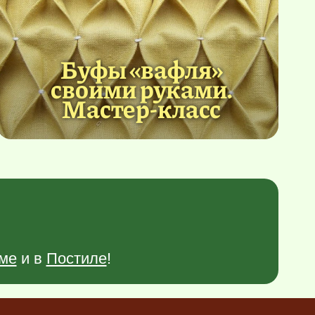
Буфы «вафля»
своими руками.
Мастер-класс
ме
и в
Постиле
!