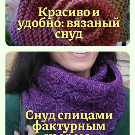
Красиво и
удобно: вязаный
снуд
Снуд спицами
фактурным