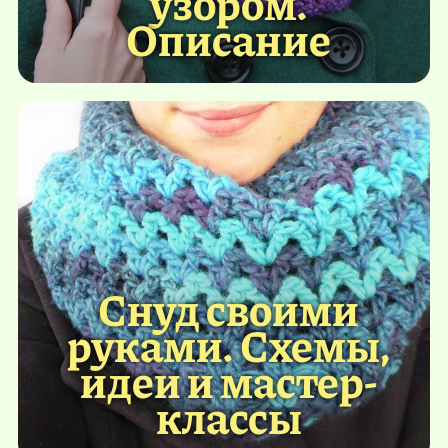
узором.
Описание
Снуд своими
руками. Схемы,
идеи и мастер-
классы