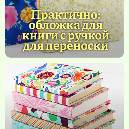
Практично:
обложка для
книги с ручкой
для переноски