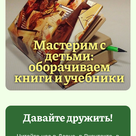
Мастерим с
детьми:
оборачиваем
книги и учебники
Давайте дружить!