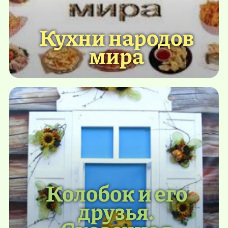
Кухни народов
мира
Колобок и его
друзья.