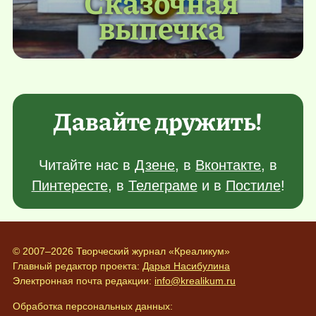
Сказочная
выпечка
Давайте дружить!
Читайте нас в
Дзене
, в
Вконтакте
, в
Пинтересте
, в
Телеграме
и в
Постиле
!
© 2007–2026 Творческий журнал «Креаликум»
Главный редактор проекта:
Дарья Насибулина
Электронная почта редакции:
info@krealikum.ru
Обработка персональных данных: