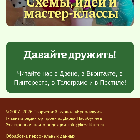
Схемы, идеи и
мастер-классы
Давайте дружить!
Читайте нас в
Дзене
, в
Вконтакте
, в
Пинтересте
, в
Телеграме
и в
Постиле
!
© 2007–2026 Творческий журнал «Креаликум»
Главный редактор проекта:
Дарья Насибулина
Электронная почта редакции:
info@krealikum.ru
Обработка персональных данных: