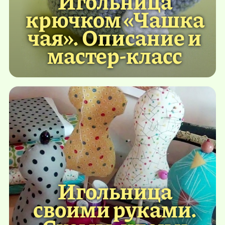
Игольница
крючком «Чашка
чая». Описание и
мастер-класс
Игольница
своими руками.