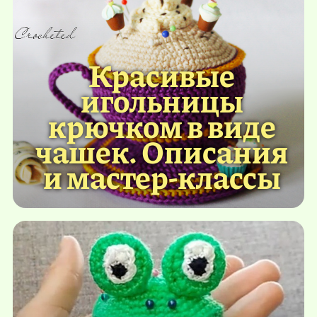
Красивые
игольницы
крючком в виде
чашек. Описания
и мастер-классы