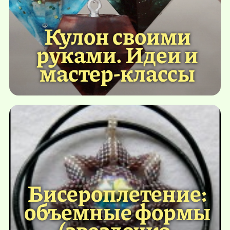
Кулон своими
руками. Идеи и
мастер-классы
Бисероплетение:
объемные формы
(звездочка,