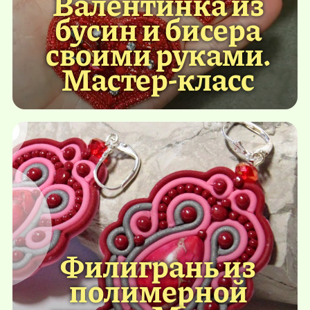
Валентинка из
бусин и бисера
своими руками.
Мастер-класс
Филигрань из
полимерной