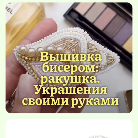
Вышивка
бисером:
ракушка.
Украшения
своими руками