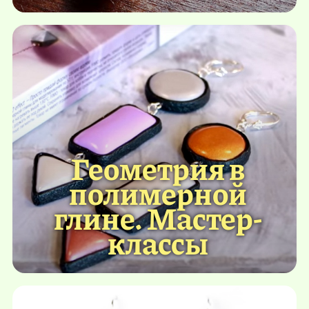
Геометрия в
полимерной
глине. Мастер-
классы