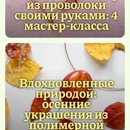
из проволоки
своими руками: 4
мастер-класса
Вдохновленные
природой:
осенние
украшения из
полимерной