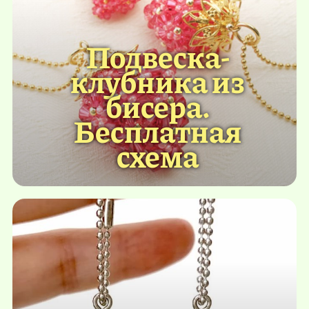
Подвеска-
клубника из
бисера.
Бесплатная
схема