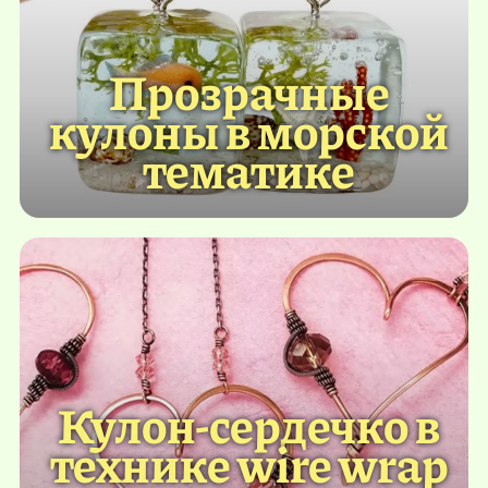
Прозрачные
кулоны в морской
тематике
Кулон-сердечко в
технике wire wrap