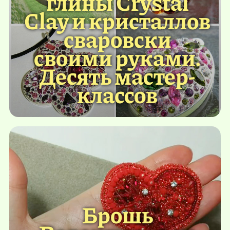
глины Crystal
Clay и кристаллов
сваровски
своими руками.
Десять мастер-
классов
Брошь