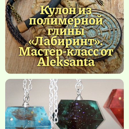
Кулон из
полимерной
глины
«Лабиринт».
Мастер-класс от
Aleksanta