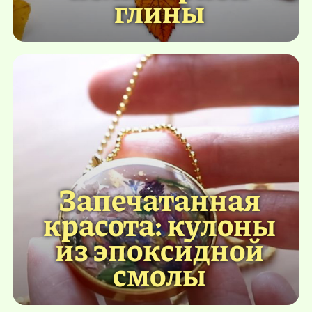
глины
Запечатанная
красота: кулоны
из эпоксидной
смолы