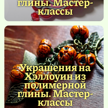
глины. Мастер-
классы
Украшения на
Хэллоуин из
полимерной
глины. Мастер-
классы