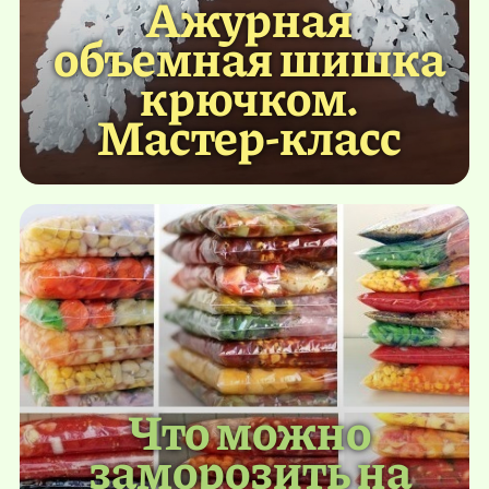
Ажурная
объемная шишка
крючком.
Мастер-класс
Что можно
заморозить на