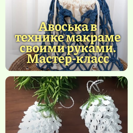
Авоська в
технике макраме
своими руками.
Мастер-класс