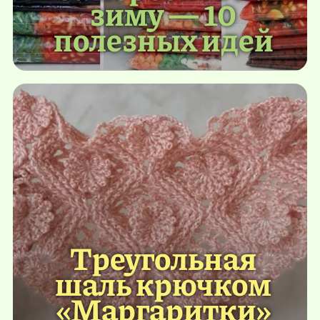
зиму — 10
полезных идей
Треугольная
шаль крючком
«Маргаритки»