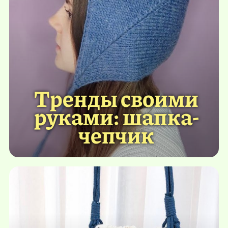
Тренды своими
руками: шапка-
чепчик