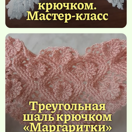
крючком.
Мастер-класс
Треугольная
шаль крючком
«Маргаритки»