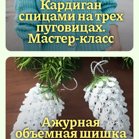
Кардиган
спицами на трех
пуговицах.
Мастер-класс
Ажурная
объемная шишка