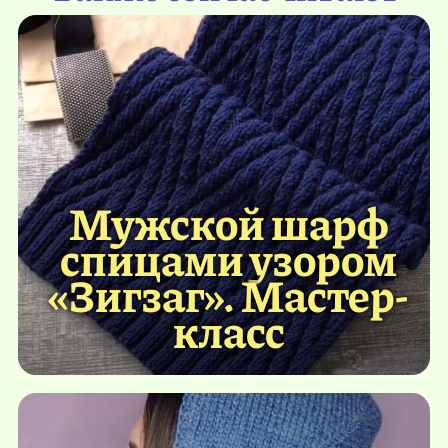
Мужской шарф
спицами узором
«Зигзаг». Мастер-
класс