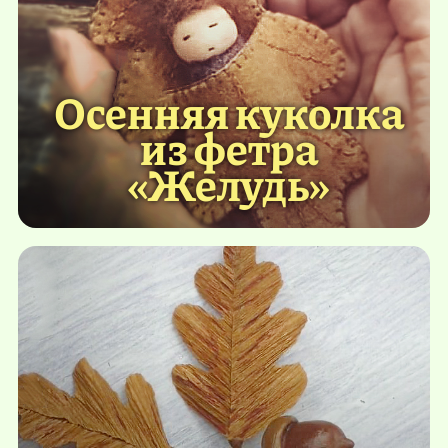
Осенняя куколка
из фетра
«Желудь»