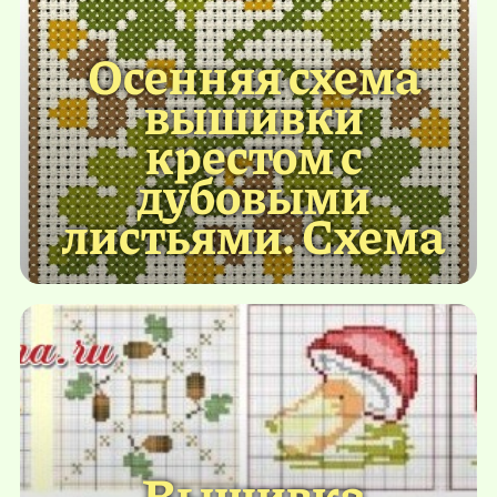
Осенняя схема
вышивки
крестом с
дубовыми
листьями. Схема
Вышивка