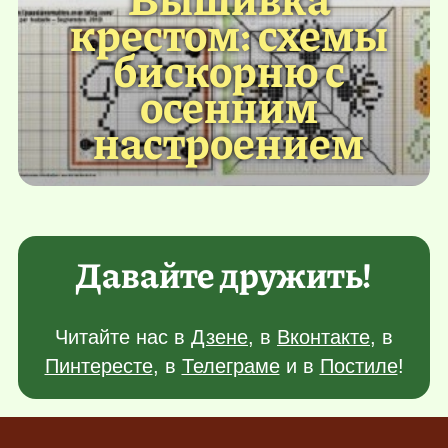
крестом: схемы
бискорню с
осенним
настроением
Давайте дружить!
Читайте нас в
Дзене
, в
Вконтакте
, в
Пинтересте
, в
Телеграме
и в
Постиле
!