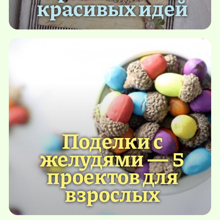
красивых идей
Поделки с
желудями — 5
проектов для
взрослых