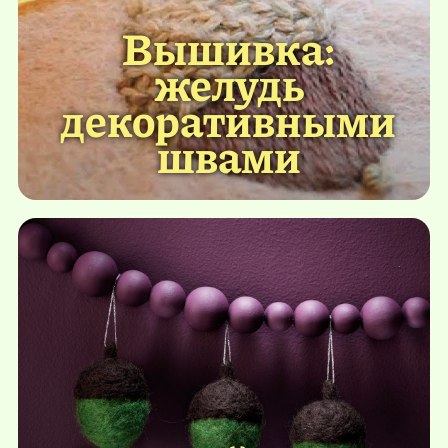
Вышивка:
желудь
декоративными
швами