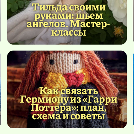
Тильда своими
руками: шьем
ангелов. Мастер-
классы
Как связать
Гермиону из «Гарри
Поттера»: план,
схема и советы