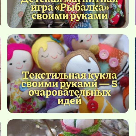
игра «Рыбалка»
своими руками
Текстильная кукла
своими руками — 5
очаровательных
идей