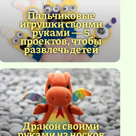
Пальчиковые
игрушки своими
руками — 5
проектов, чтобы
развлечь детей
Дракон своими
руками из носков