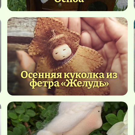
Осенняя куколка из
фетра «Желудь»