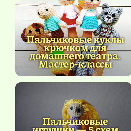
Пальчиковые куклы
крючком для
домашнего театра.
Мастер-классы
Пальчиковые
игрушки — 5 схем