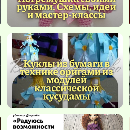
руками. Схемы, идеи
и мастер-классы
Куклы из бумаги в
технике оригами из
модулей
классической
кусудамы