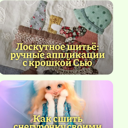
Лоскутное шитьё:
ручные аппликации
с крошкой Сью
Как сшить
снегурочку своими