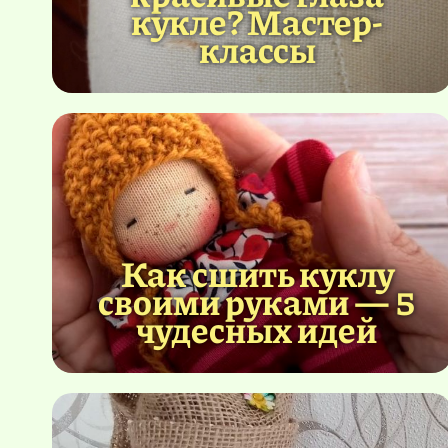
кукле? Мастер-
классы
Как сшить куклу
своими руками — 5
чудесных идей