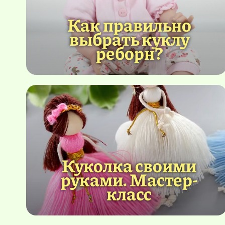
Как правильно
выбрать куклу
реборн?
Куколка своими
руками. Мастер-
класс