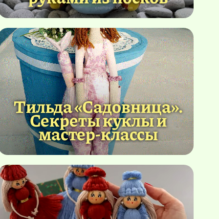
Тильда «Садовница».
Секреты куклы и
мастер-классы