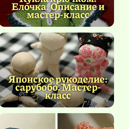
Елочка. Описание и
мастер-класс
Японское рукоделие:
сарубобо. Мастер-
класс