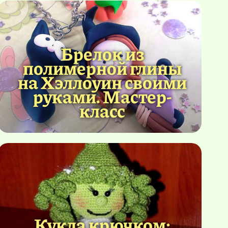
Брелок из
полимерной глины
на Хэллоуин своими
руками. Мастер-
класс
Кукла крючком: