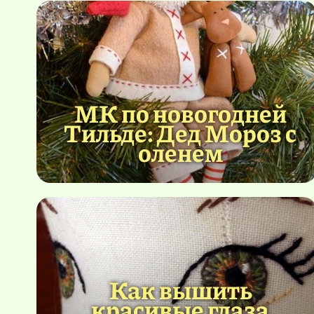
МК по новогодней
Тильде: Дед Мороз с
оленем
Как вышить
красивые глаза