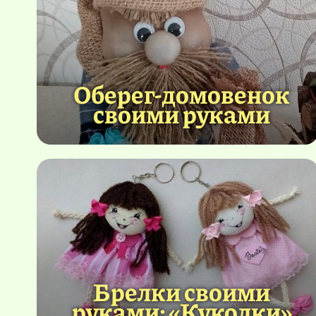
Оберег-домовенок
своими руками
Брелки своими
руками: «Куколки»