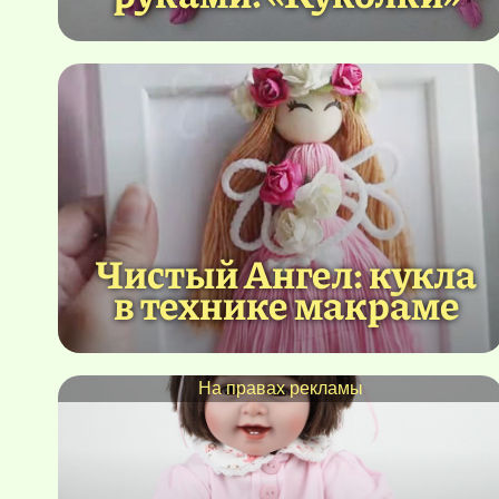
Чистый Ангел: кукла
в технике макраме
На правах рекламы