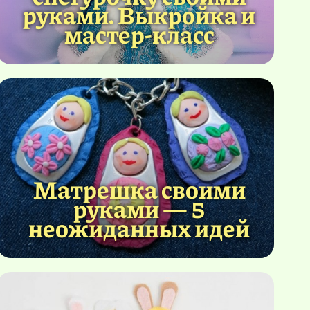
руками. Выкройка и
мастер-класс
Матрешка своими
руками — 5
неожиданных идей