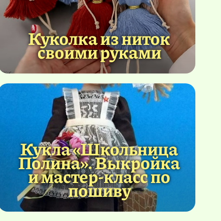
Куколка из ниток
своими руками
Кукла «Школьница
Полина». Выкройка
и мастер-класс по
пошиву