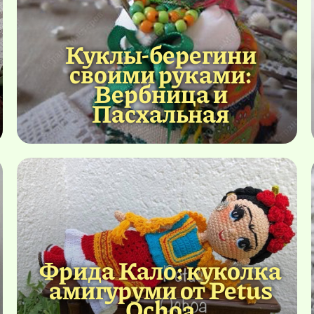
Куклы-берегини
своими руками:
Вербница и
Пасхальная
Фрида Кало: куколка
амигуруми от Petus
Ochoa