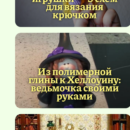
для вязания
крючком
Из полимерной
глины к Хеллоуину:
ведьмочка своими
руками