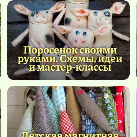
Поросенок своими
руками. Схемы, идеи
и мастер-классы
Детская магнитная