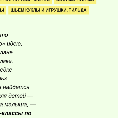
ТЫ
ШЬЕМ КУКЛЫ И ИГРУШКИ. ТИЛЬДА
Это
ю» идею,
плане
умке.
седке —
нь».
я найдется
 для детей —
за малыша, —
-классы по