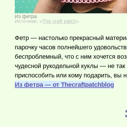
Из фетра
Источник: «
The craft patch
»
Фетр — настолько прекрасный материа
парочку часов полнейшего удовольств
беспроблемный, что с ним хочется во
чудесной рукодельной куклы — не так 
приспособить или кому подарить, вы н
Из фетра — от Тhecraftpatchblog