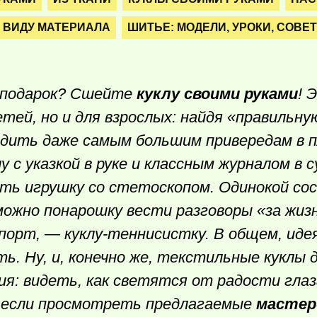
 ВИДУ МАТЕРИАЛА
ШИТЬЕ: МОДЕЛИ, УРОКИ, СОВЕ
 подарок? Сшейте
куклу своими руками
! 
тей, но и для взрослых: найдя «правильну
одить даже самым большим привередам в 
 с указкой в руке и классным журналом в с
ть игрушку со стетоскопом. Одинокой со
 можно понарошку вести разговоры «за жиз
порт, — куклу-теннисистку. В общем, иде
ь. Ну, и, конечно же, текстильные куклы
ия: видеть, как светятся от радости гла
ь, если просмотреть предлагаемые
мастер