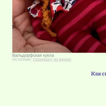
Вальдорфская кукла
Источник:
Скриншот из видео
Как с