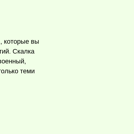
, которые вы
тий. Скалка
военный,
только теми