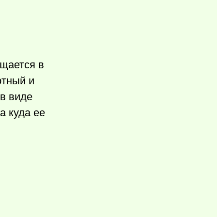
ащается в
ртный и
 в виде
а куда ее