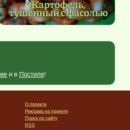
Картофель,
тушенный с фасолью
ме
и в
Постиле
!
О проекте
Реклама на проекте
Поиск по сайту
RSS