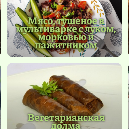
Мясо, тушеное в
мультиварке с луком,
морковью и
пажитником
Вегетарианская
долма