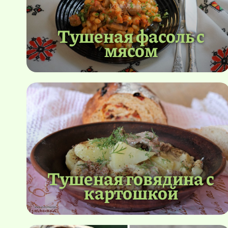
Тушеная фасоль с
мясом
Тушеная говядина с
картошкой