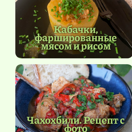
Кабачки,
фаршированные
мясом и рисом
Чахохбили. Рецепт с
фото