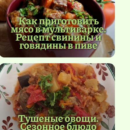
Как приготовить
мясо в мультиварке.
Рецепт свинины и
говядины в пиве
Тушеные овощи.
Сезонное блюдо