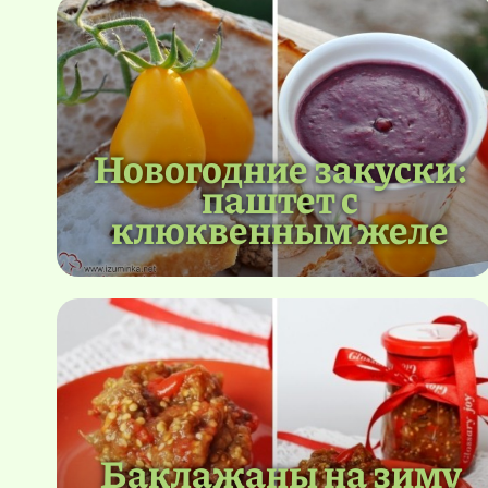
Новогодние закуски:
паштет с
клюквенным желе
Баклажаны на зиму