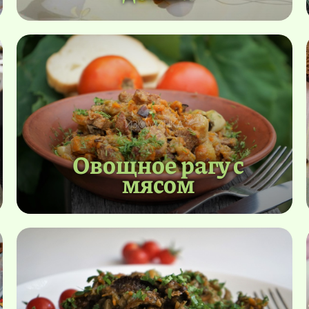
Овощное рагу с
мясом