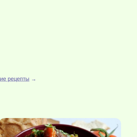
ие рецепты
→