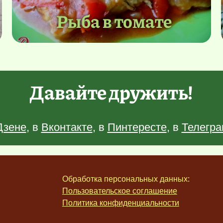
Рыба в томате
Давайте дружить!
Дзене
, в
Вконтакте
, в
Пинтересте
, в
Телегра
Обработка персональных данных:
Пользовательское соглашение
Политика конфиденциальности