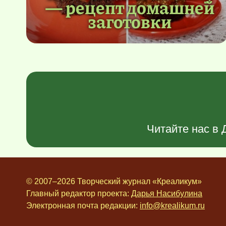
— рецепт домашней
заготовки
Читайте нас в
© 2007–2026 Творческий журнал «Креаликум»
Главный редактор проекта:
Дарья Насибулина
Электронная почта редакции:
info@krealikum.ru