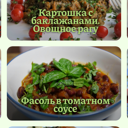
Картошка с
баклажанами.
Овощное рагу
Фасоль в томатном
соусе