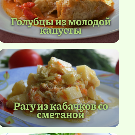
Голубцы из молодой
капусты
Рагу из кабачков со
сметаной