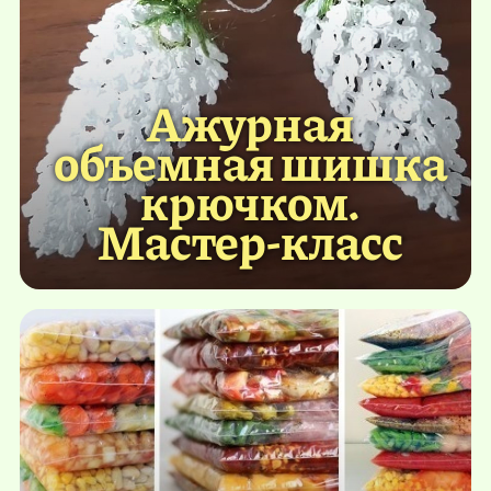
Ажурная
объемная шишка
крючком.
Мастер-класс