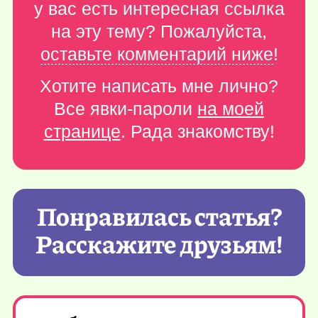
у вас есть интересная ссылка
на эту тему? Пожалуйста,
оставьте комментарий ниже
!
Хотите написать мне лично?
Все явки-пароли
на моей
странице
. Рада знакомству!
Понравилась статья?
Расскажите друзьям!