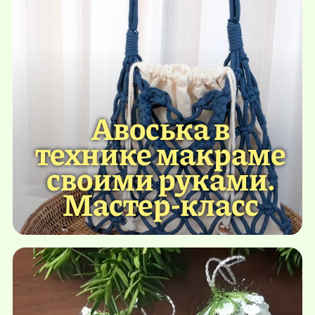
Авоська в
технике макраме
своими руками.
Мастер-класс