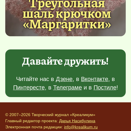
Треугольная
шаль крючком
«Маргаритки»
Давайте дружить!
Читайте нас в
Дзене
, в
Вконтакте
, в
Пинтересте
, в
Телеграме
и в
Постиле
!
© 2007–2026 Творческий журнал «Креаликум»
Главный редактор проекта:
Дарья Насибулина
Электронная почта редакции:
info@krealikum.ru