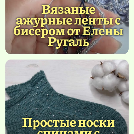
Вязаные
ажурные ленты с
бисером от Елены
Ругаль
Простые носки
спицами с