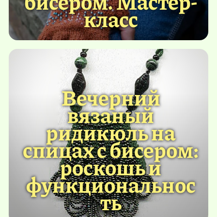
бисером. Мастер-
класс
Вечерний
вязаный
ридикюль на
спицах с бисером:
роскошь и
функциональнос
ть