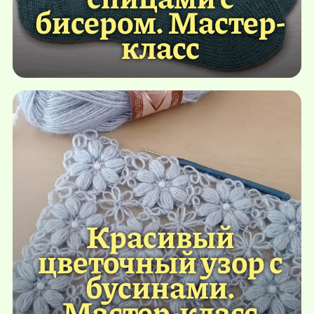
бисером. Мастер-
класс
Красивый
цветочный узор с
бусинами.
Мастер-класс