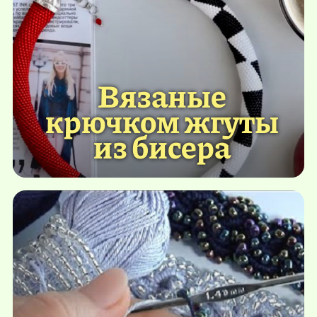
Вязаные
крючком жгуты
из бисера