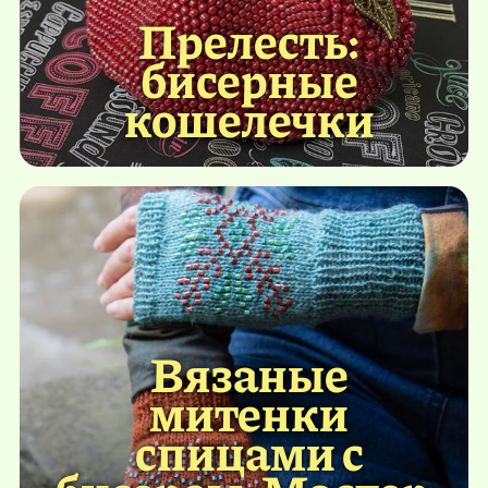
Прелесть:
бисерные
кошелечки
Вязаные
митенки
спицами с