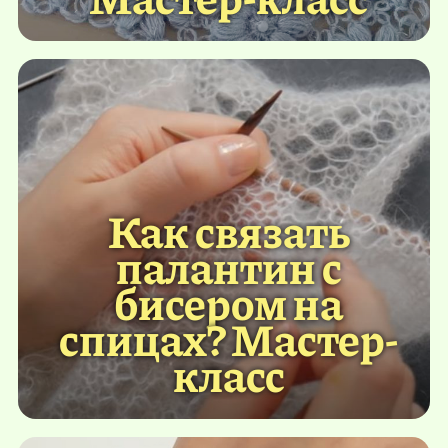
Как связать
палантин с
бисером на
спицах? Мастер-
класс