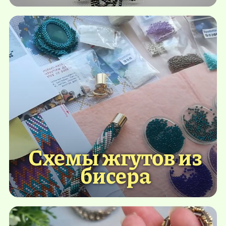
Схемы жгутов из
бисера