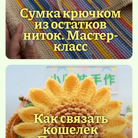
Сумка крючком
из остатков
ниток. Мастер-
класс
Как связать
кошелек