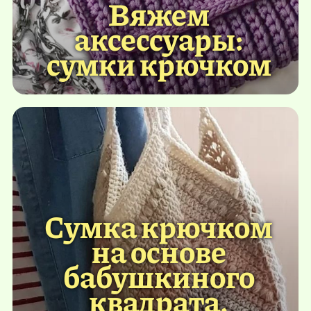
Вяжем
аксессуары:
сумки крючком
Сумка крючком
на основе
бабушкиного
квадрата.