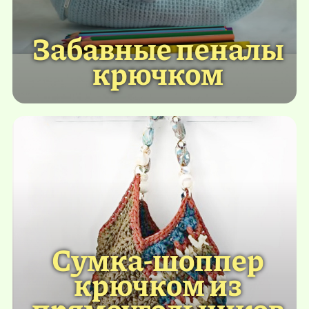
Забавные пеналы
крючком
Сумка-шоппер
крючком из
прямоугольников