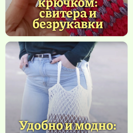
крючком:
свитера и
безрукавки
Удобно и модно: