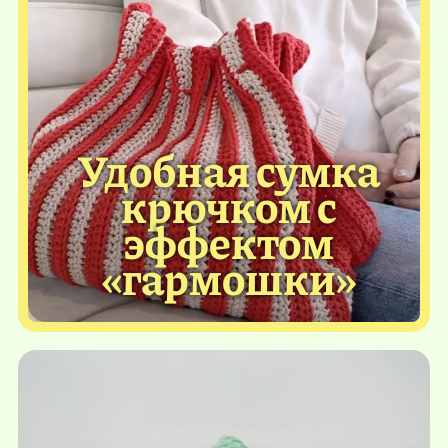
Удобная сумка
крючком с
эффектом
«гармошки»