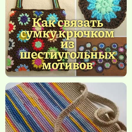
Как связать
сумку крючком
из
шестиугольных
мотивов