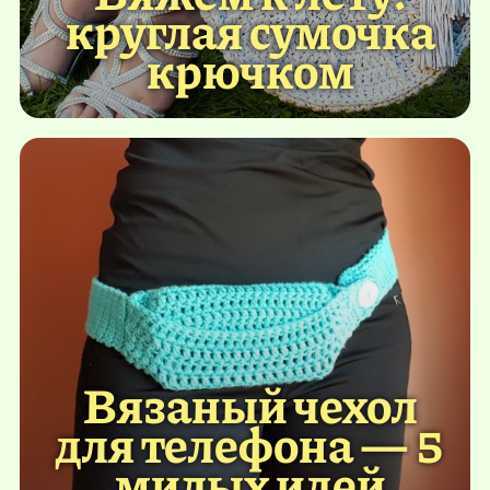
круглая сумочка
крючком
Вязаный чехол
для телефона — 5
милых идей