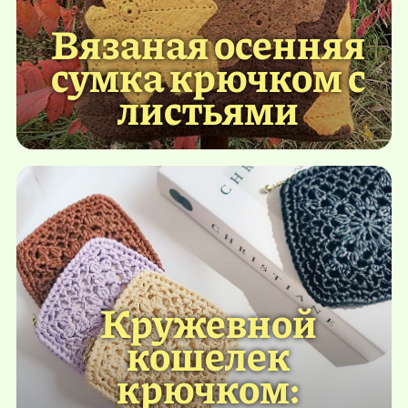
Вязаная осенняя
сумка крючком с
листьями
Кружевной
кошелек
крючком: