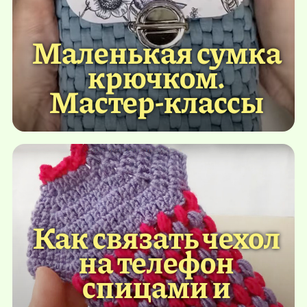
Маленькая сумка
крючком.
Мастер-классы
Как связать чехол
на телефон
спицами и