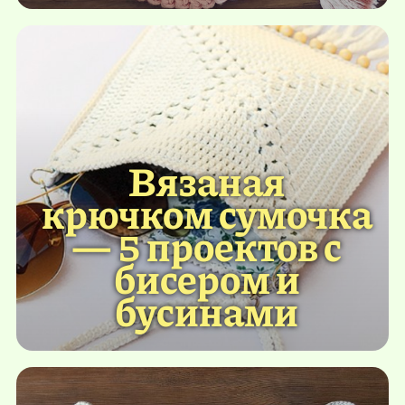
Вязаная
крючком сумочка
— 5 проектов с
бисером и
бусинами