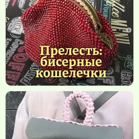
Прелесть:
бисерные
кошелечки