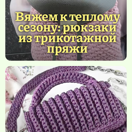
Вяжем к теплому
сезону: рюкзаки
из трикотажной
пряжи