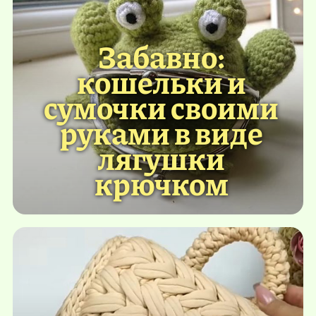
Забавно:
кошельки и
сумочки своими
руками в виде
лягушки
крючком