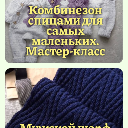
Комбинезон
спицами для
самых
маленьких.
Мастер-класс
Мужской шарф