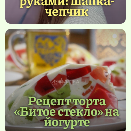
руками: шапка-
чепчик
Рецепт торта
«Битое стекло» на
йогурте