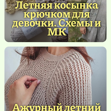
Летняя косынка
крючком для
девочки. Схемы и
МК
Ажурный летний