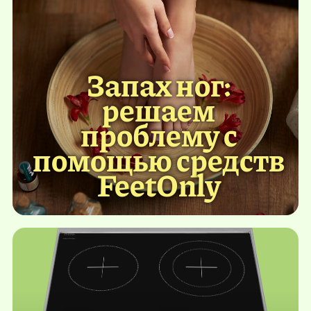
Запах ног:
решаем
проблему с
помощью средств
FeetOnly