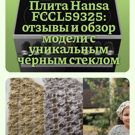
Плита Hansa
FCCL59325:
отзывы и обзор
модели с
уникальным
черным стеклом