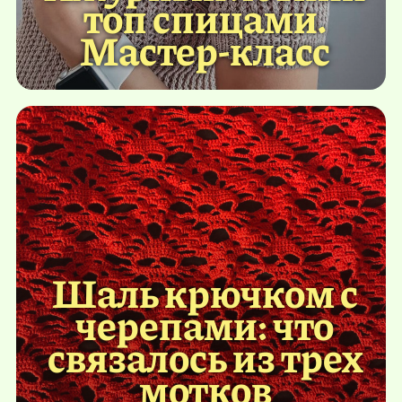
топ спицами.
Мастер-класс
Шаль крючком с
черепами: что
связалось из трех
мотков