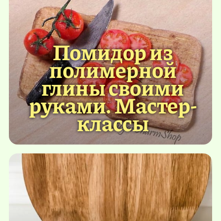
Помидор из
полимерной
глины своими
руками. Мастер-
классы