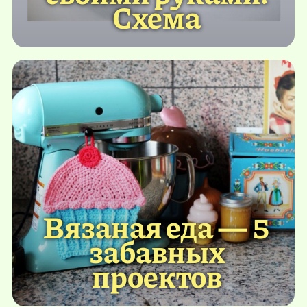
Схема
Вязаная еда — 5
забавных
проектов