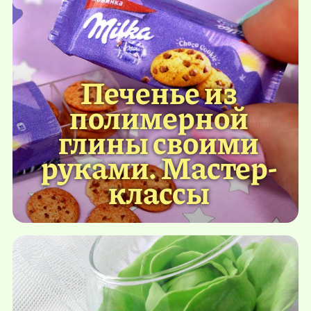
Печенье из
полимерной
глины своими
руками. Мастер-
классы