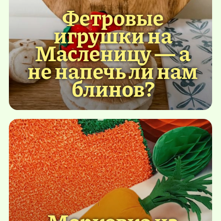
Фетровые
игрушки на
Масленицу — а
не напечь ли нам
блинов?
Морковка из