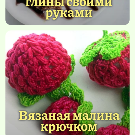
глины своими
руками
Вязаная малина
крючком