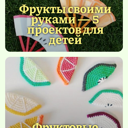
Фрукты своими
руками — 5
проектов для
детей
Фруктовые