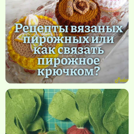
Рецепты вязаных
пирожных или
как связать
пирожное
крючком?