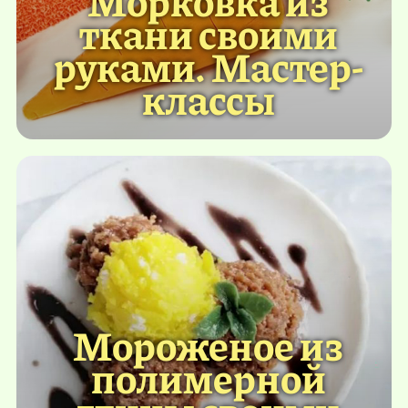
ткани своими
руками. Мастер-
классы
Мороженое из
полимерной