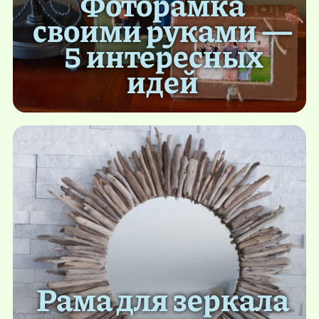
Фоторамка
своими руками —
5 интересных
идей
Рама для зеркала