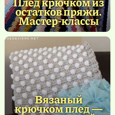
Плед крючком из
остатков пряжи.
Мастер-классы
Вязаный
крючком плед —