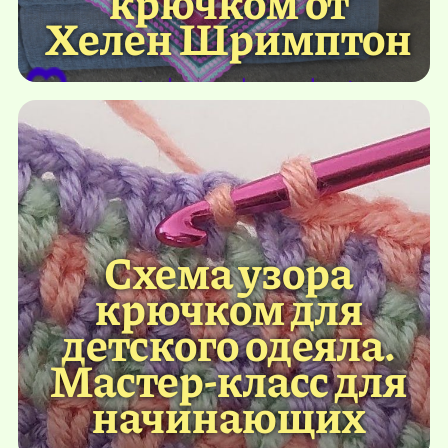
крючком от
Хелен Шримптон
Схема узора
крючком для
детского одеяла.
Мастер-класс для
начинающих