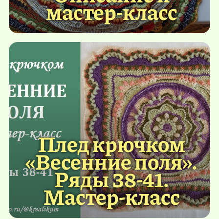
мастер-класс
Плед крючком
«Весенние поля».
Ряды 38-41.
Мастер-класс