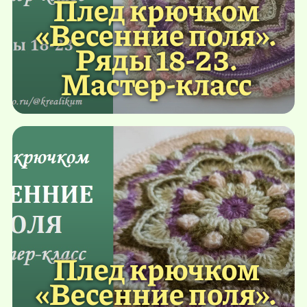
Плед крючком
«Весенние поля».
Ряды 18-23.
Мастер-класс
Плед крючком
«Весенние поля».