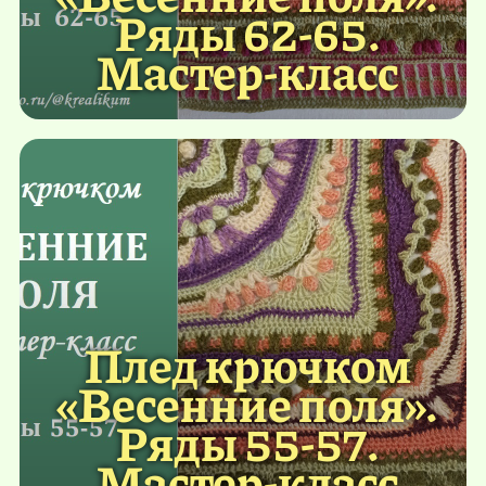
Ряды 62-65.
Мастер-класс
Плед крючком
«Весенние поля».
Ряды 55-57.
Мастер-класс