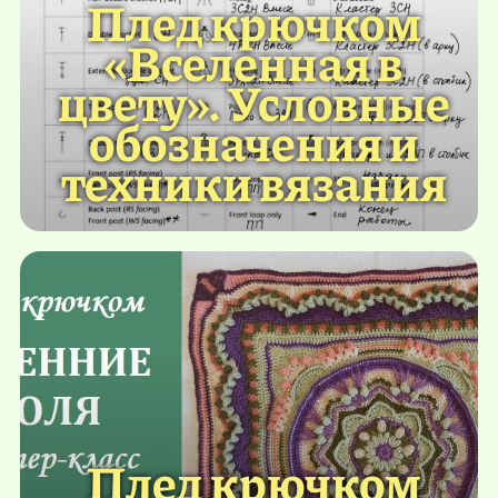
Плед крючком
«Вселенная в
цвету». Условные
обозначения и
техники вязания
Плед крючком