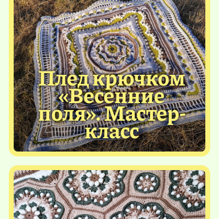
Плед крючком
«Весенние
поля». Мастер-
класс