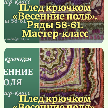
Плед крючком
«Весенние поля».
Ряды 58-61.
Мастер-класс
Плед крючком
«Весенние поля».