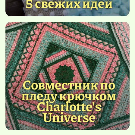
5 свежих идей
Совместник по
пледу крючком
Charlotte's
Universe