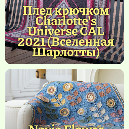
Плед крючком
Charlotte's
Universe CAL
2021 (Вселенная
Шарлотты)
Navia Flower