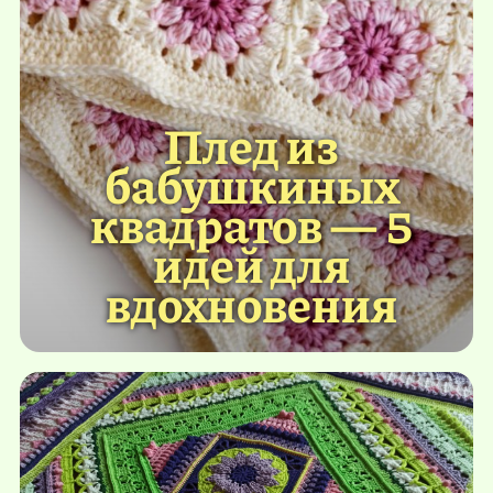
Плед из
бабушкиных
квадратов — 5
идей для
вдохновения