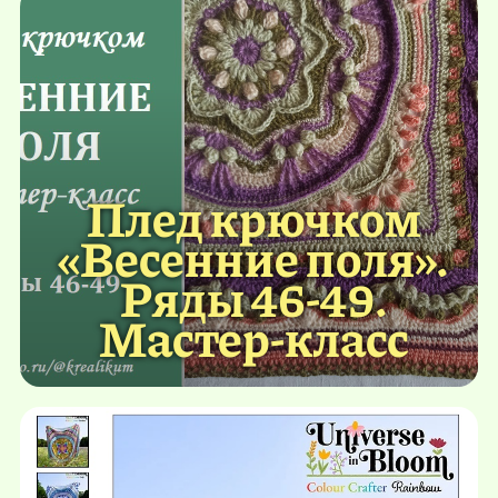
Плед крючком
«Весенние поля».
Ряды 46-49.
Мастер-класс