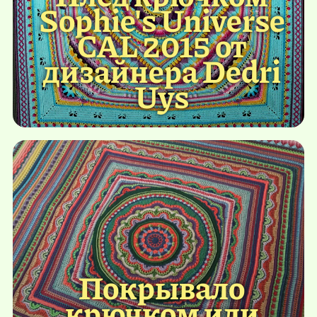
Sophie's Universe
CAL 2015 от
дизайнера Dedri
Uys
Покрывало
крючком или