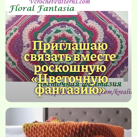
Приглашаю
связать вместе
роскошную
«Цветочную
фантазию»