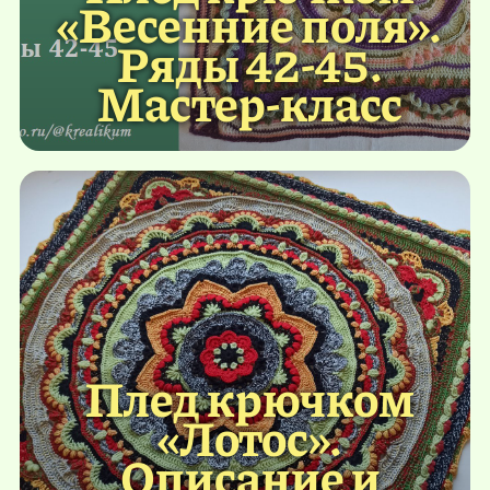
«Весенние поля».
Ряды 42-45.
Мастер-класс
Плед крючком
«Лотос».
Описание и