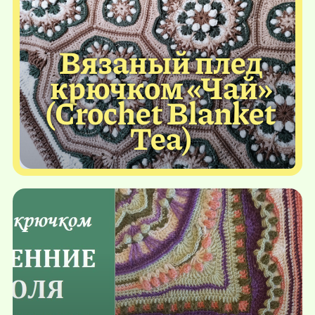
Вязаный плед
крючком «Чай»
(Crochet Blanket
Tea)