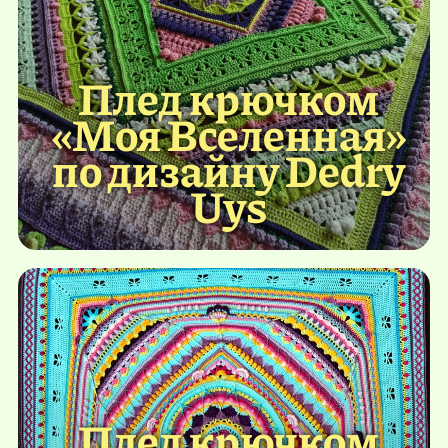
Плед крючком
«Моя Вселенная»
по дизайну Dedry
Uys
Плед крючком