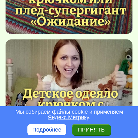
плед-супергигант
«Ожидание»
Детское одеяло
крючком с
мишками,
Мы собираем файлы cookie и применяем
Яндекс.Метрику
.
львами, тиграми
Подробнее
ПРИНЯТЬ
и зайчиками