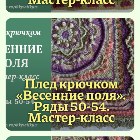
Плед крючком
«Весенние поля».
Ряды 50-54.
Мастер-класс