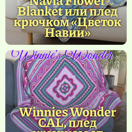
Blanket или плед
крючком «Цветок
Навии»
Winnies Wonder
CAL, плед