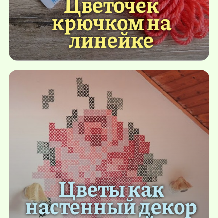
Цветочек
крючком на
линейке
Цветы как
настенный декор