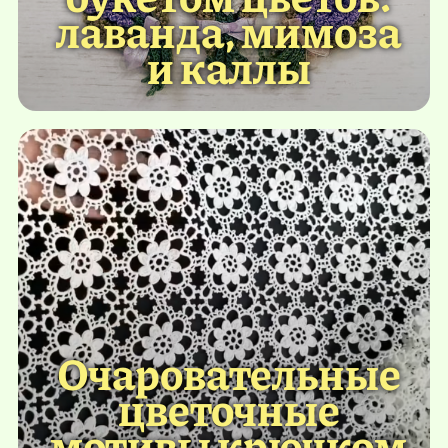
лаванда, мимоза
и каллы
Очаровательные
цветочные
мотивы крючком