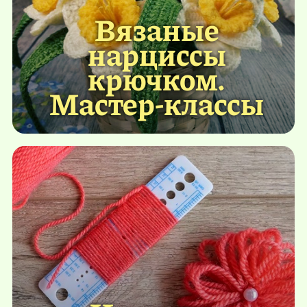
Вязаные
нарциссы
крючком.
Мастер-классы