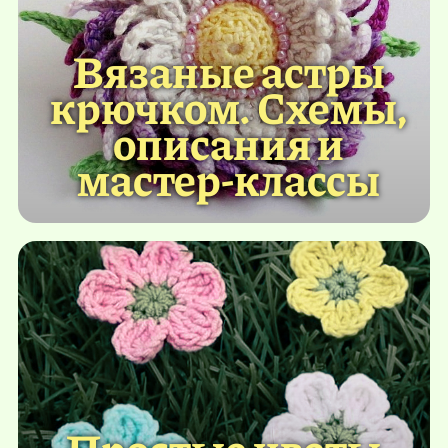
Вязаные астры
крючком. Схемы,
описания и
мастер-классы
Простые цветы,