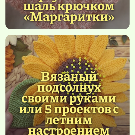
шаль крючком
«Маргаритки»
Вязаный
подсолнух
своими руками
или 5 проектов с
летним
настроением