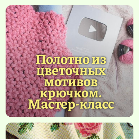
Полотно из
цветочных
мотивов
крючком.
Мастер-класс