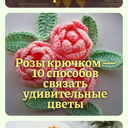
Розы крючком —
10 способов
связать
удивительные
цветы