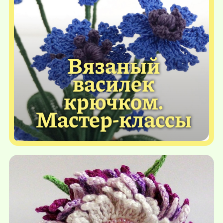
Вязаный
василек
крючком.
Мастер-классы