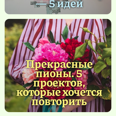
— 5 идей
Прекрасные
пионы. 5
проектов,
которые хочется
повторить