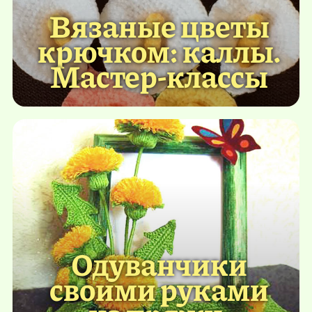
Вязаные цветы
крючком: каллы.
Мастер-классы
Одуванчики
своими руками