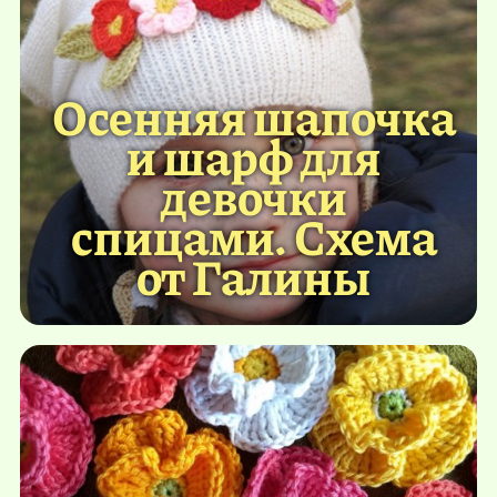
Осенняя шапочка
и шарф для
девочки
спицами. Схема
от Галины