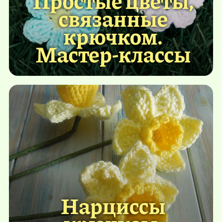
связанные
крючком.
Мастер-классы
Нарциссы