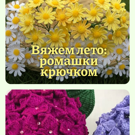
Вяжем лето:
ромашки
крючком