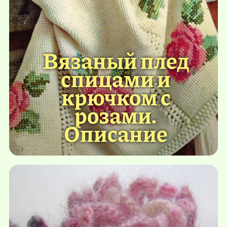
Вязаный плед
спицами и
крючком с
розами.
Описание