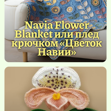
Navia Flower
Blanket или плед
крючком «Цветок
Навии»