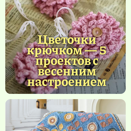
Цветочки
крючком — 5
проектов с
весенним
настроением