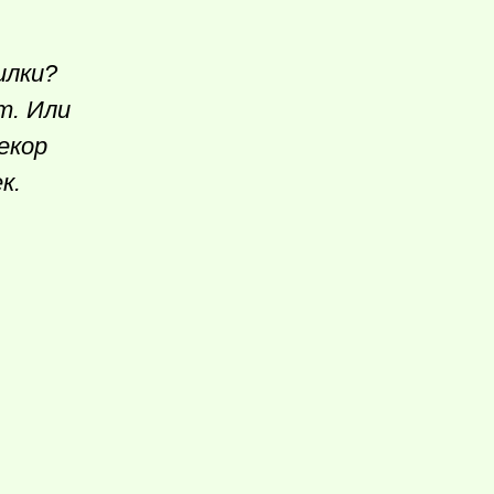
илки?
т. Или
екор
ек.