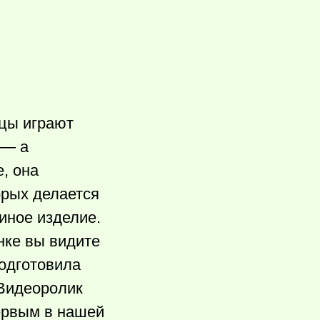
бцы играют
 — а
, она
орых делается
иное изделие.
нке вы видите
подготовила
 Видеоролик
первым в нашей