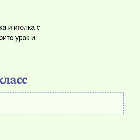
а и иголка с
ите урок и
класс