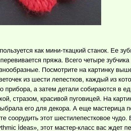
пользуется как мини-ткацкий станок. Ее зу
перевивается пряжа. Всего четыре зубчика
знообразные. Посмотрите на картинку выше
веточек из шести лепестков, каждый из кот
о прибора, а затем детали собираются в ед
ой, стразом, красивой пуговицей. На карти
выбрала его для декора. А еще мастерица 
жете соорудить этот шестилепестковое чудо.
ythmic İdeas», этот мастер-класс вас ждет 