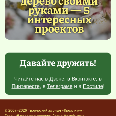
руками — 5
интересных
проектов
Давайте дружить!
Читайте нас в
Дзене
, в
Вконтакте
, в
Пинтересте
, в
Телеграме
и в
Постиле
!
© 2007–2026 Творческий журнал «Креаликум»
Главный редактор проекта:
Дарья Насибулина