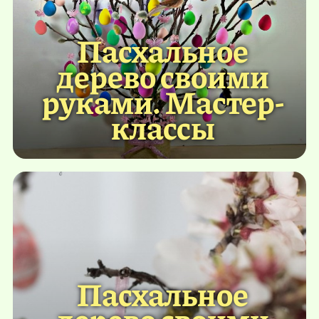
Пасхальное
дерево своими
руками. Мастер-
классы
Пасхальное
дерево своими