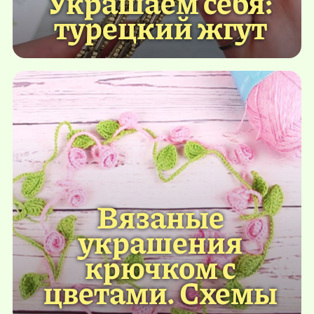
Украшаем себя:
турецкий жгут
Вязаные
украшения
крючком с
цветами. Схемы