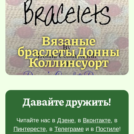
Вязаные
браслеты Донны
Коллинсуорт
Давайте дружить!
Читайте нас в
Дзене
, в
Вконтакте
, в
Пинтересте
, в
Телеграме
и в
Постиле
!