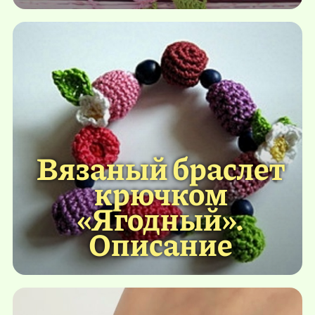
Вязаный браслет
крючком
«Ягодный».
Описание