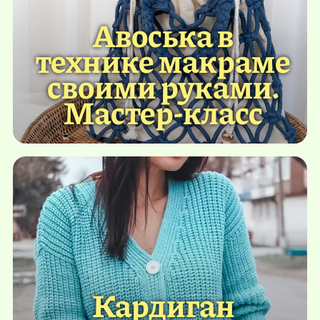
Авоська в
технике макраме
своими руками.
Мастер-класс
Кардиган