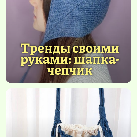
Тренды своими
руками: шапка-
чепчик