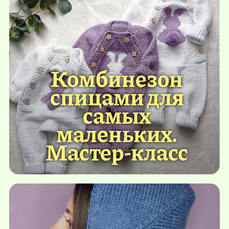
Комбинезон
спицами для
самых
маленьких.
Мастер-класс