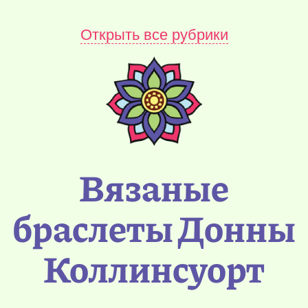
Открыть все рубрики
Вязаные
браслеты Донны
Коллинсуорт