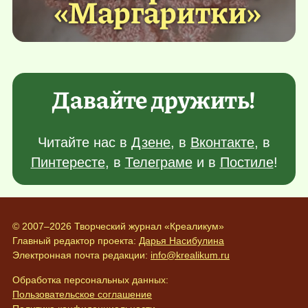
«Маргаритки»
Давайте дружить!
Читайте нас в
Дзене
, в
Вконтакте
, в
Пинтересте
, в
Телеграме
и в
Постиле
!
© 2007–2026 Творческий журнал «Креаликум»
Главный редактор проекта:
Дарья Насибулина
Электронная почта редакции:
info@krealikum.ru
Обработка персональных данных:
Пользовательское соглашение