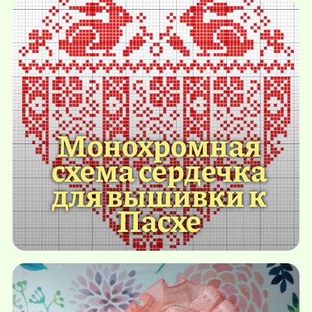
Монохромная
схема сердечка
для вышивки к
Пасхе