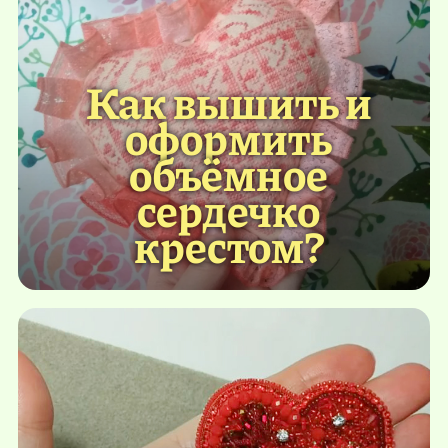
Как вышить и
оформить
объёмное
сердечко
крестом?