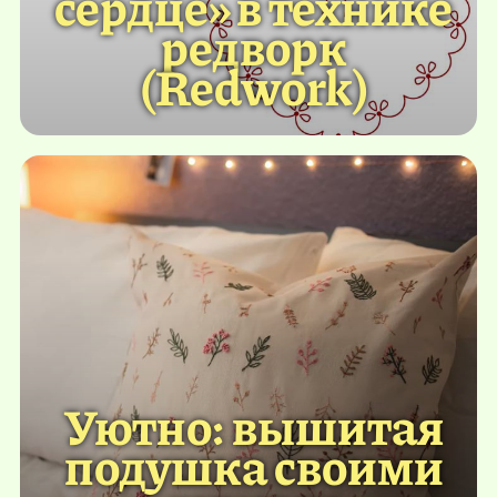
сердце» в технике
редворк
(Redwork)
Уютно: вышитая
подушка своими