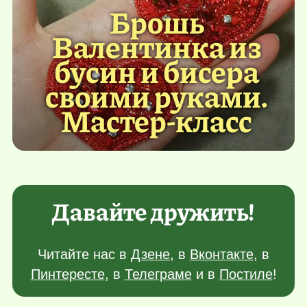
Брошь
Валентинка из
бусин и бисера
своими руками.
Мастер-класс
Давайте дружить!
Читайте нас в
Дзене
, в
Вконтакте
, в
Пинтересте
, в
Телеграме
и в
Постиле
!