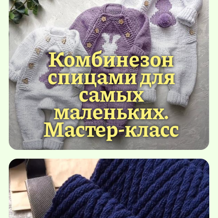
Комбинезон
спицами для
самых
маленьких.
Мастер-класс