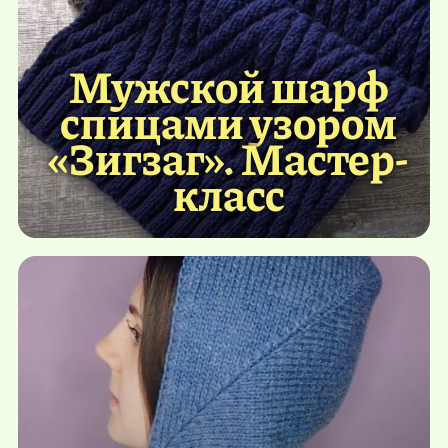
Мужской шарф
спицами узором
«Зигзаг». Мастер-
класс