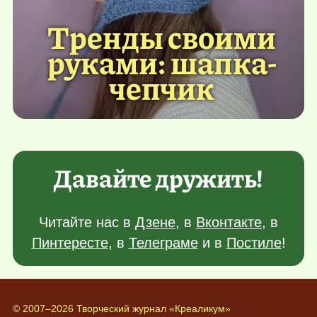
Тренды своими
руками: шапка-
чепчик
Давайте дружить!
Читайте нас в
Дзене
, в
Вконтакте
, в
Пинтересте
, в
Телеграме
и в
Постиле
!
© 2007–2026 Творческий журнал «Креаликум»