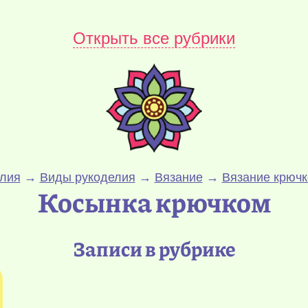
Открыть все рубрики
елия
→
Виды рукоделия
→
Вязание
→
Вязание крючк
Косынка крючком
Записи в рубрике