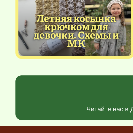
Летняя косынка
крючком для
девочки. Схемы и
МК
Читайте нас в