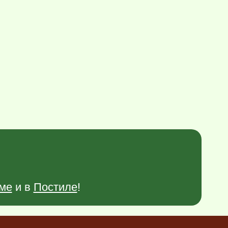
ме
и в
Постиле
!