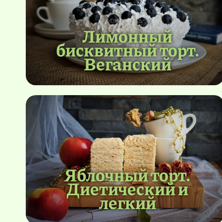
Лимонный
бисквитный торт.
Веганский
Яблочный торт.
Диетический и
легкий