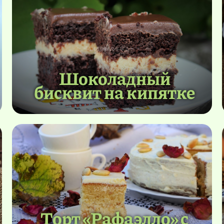
Шоколадный
бисквит на кипятке
Торт «Рафаэлло» с