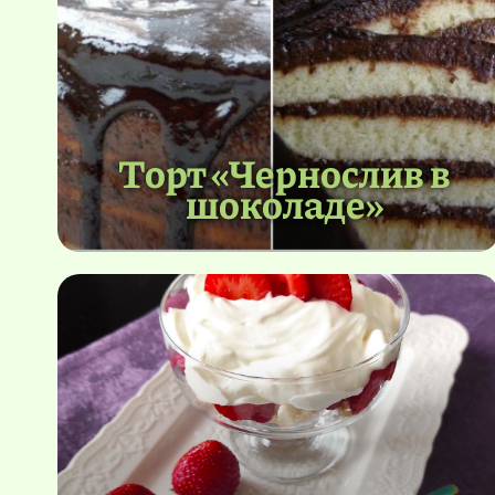
Торт «Чернослив в
шоколаде»