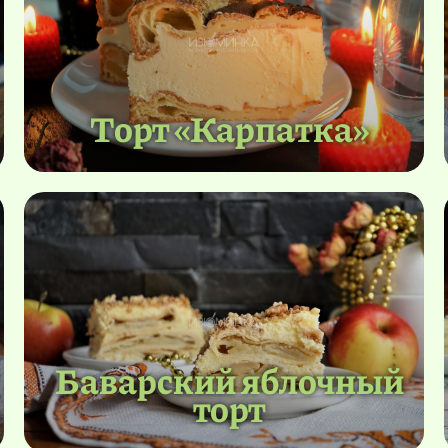
Торт «Карпатка»
Баварский яблочный
торт