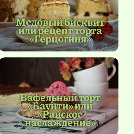
Медовый бисквит
или рецепт торта
«Герцогиня»
Вафельный торт
«Баунти» или
«Райское
наслаждение»