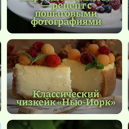
— рецепт с
пошаговыми
фотографиями
Классический
чизкейк «Нью-Йорк»