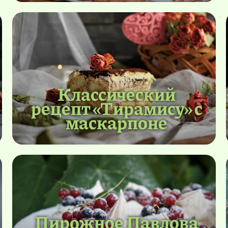
Классический
рецепт «Тирамису» с
маскарпоне
Пирожное Павлова