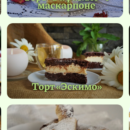
маскарпоне
Торт «Эскимо»