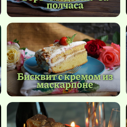
полчаса
Бисквит с кремом из
маскарпоне