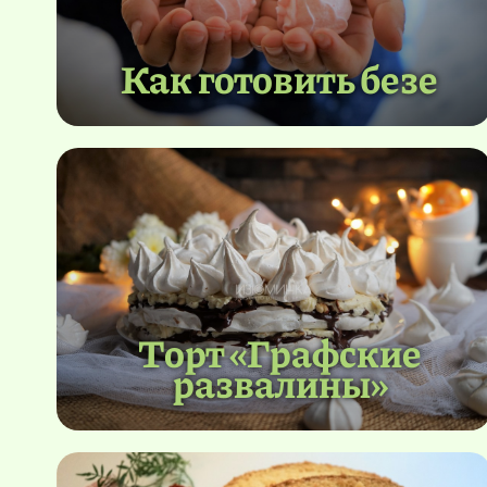
Как готовить безе
Торт «Графские
развалины»