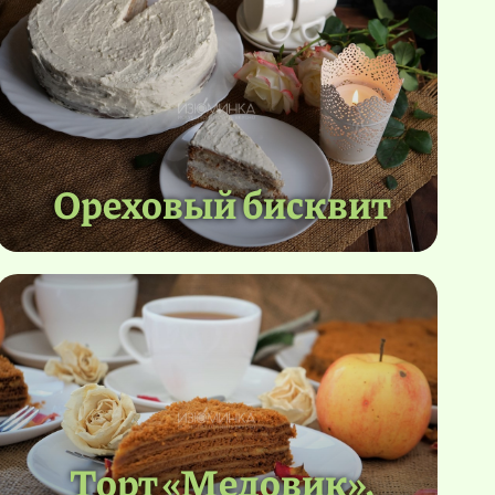
Ореховый бисквит
Торт «Медовик».