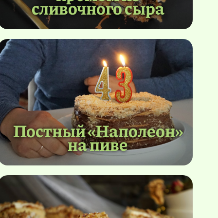
сливочного сыра
Постный «Наполеон»
на пиве