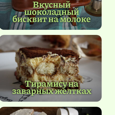
Вкусный
шоколадный
бисквит на молоке
Тирамису на
заварных желтках