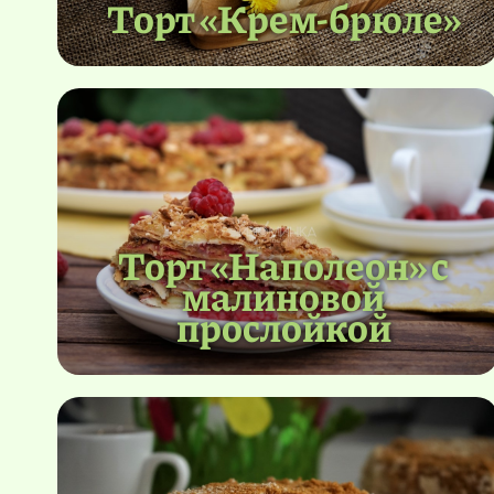
Торт «Крем-брюле»
Торт «Наполеон» с
малиновой
прослойкой