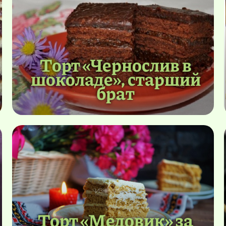
Торт «Чернослив в
шоколаде», старший
брат
Торт «Медовик» за