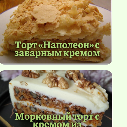
Торт «Наполеон» с
заварным кремом
Морковный торт с
кремом из